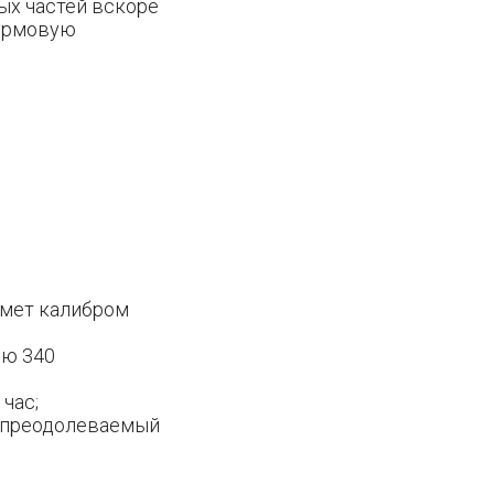
ых частей вскоре
турмовую
емет калибром
ью 340
час;
; преодолеваемый