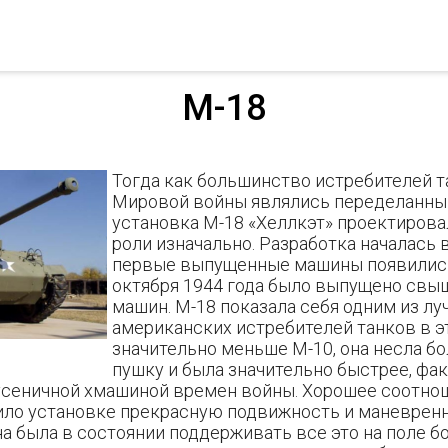
М-18
Тогда как большинство истребителей т
Мировой войны являлись переделанны
установка М-18 «Хеллкэт» проектирова
роли изначально. Разработка началась в
первые выпущенные машины появились
октября 1944 года было выпущено свыш
машин. М-18 показала себя одним из лу
американских истребителей танков в э
значительно меньше М-10, она несла 
пушку и была значительно быстрее, фа
усеничной хмашиной времен войны. Хорошее соотн
ило установке прекрасную подвижность и маневренн
на была в состоянии поддерживать все это на поле б