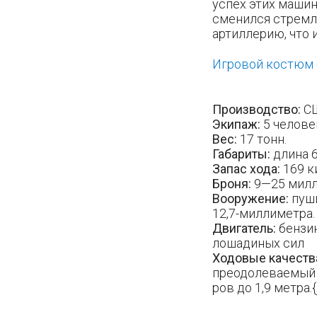
успех этих машин
сменился стремл
артиллерию, что 
Игровой костюм
Производство:
С
Экипаж:
5 челове
Вес:
17 тонн.
Габариты:
длина 6
Запас хода:
169 к
Броня:
9—25 милл
Вооружение:
пушк
12,7-миллиметра.
Двигатель:
бензин
лошадиных сил
Ходовые качеств
преодолеваемый б
ров до 1,9 метра.