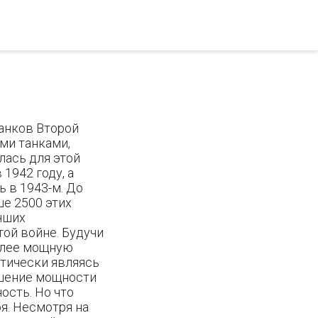
анков Второй
ми танками,
лась для этой
 1942 году, а
 в 1943-м. До
е 2500 этих
чших
той войне. Будучи
более мощную
ктически являясь
ошение мощности
ость. Но что
оя. Несмотря на