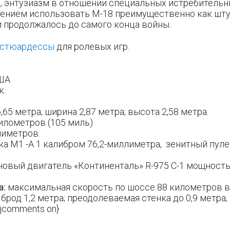
, энтузиазм в отношении специальных истребительн
ением использовать М-18 преимущественно как ш
и продолжалось до самого конца войны.
 стюардессы
для ролевых игр.
ША
к.
,65 метра; ширина 2,87 метра; высота 2,58 метра.
илометров (105 миль)
иметров.
а М1 -А 1 калибром 76,2-миллиметра, зенитный пул
овый двигатель «Континенталь» R-975 С-1 мощност
а:
максимальная скорость по шоссе 88 километров в 
род 1,2 метра; преодолеваемая стенка до 0,9 метра
{jcomments on}