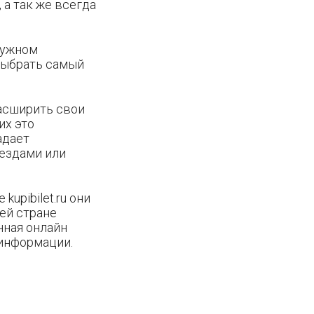
 а так же всегда
нужном
выбрать самый
асширить свои
их это
адает
оездами или
 kupibilet.ru они
ей стране
чная онлайн
 информации.