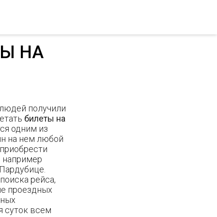
ТЫ НА
 людей получили
ретать
билеты на
ется одним из
йн на нем любой
 приобрести
, например
 Пардубице.
 поиска рейса,
ие проездных
вных
мя суток всем