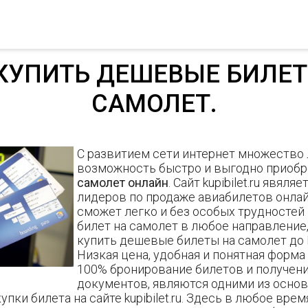
КУПИТЬ ДЕШЕВЫЕ БИЛЕ
САМОЛЕТ.
С развитием сети интернет множество
возможность быстро и выгодно приоб
самолет онлайн
. Сайт kupibilet.ru явяля
лидеров по продаже авиабилетов онла
сможет легко и без особых трудностей
билет на самолет в любое направление
купить дешевые билеты на самолет до
Низкая цена, удобная и понятная форма
100% бронирование билетов и получен
документов, являются одними из осно
пки билета на сайте kupibilet.ru. Здесь в любое вре