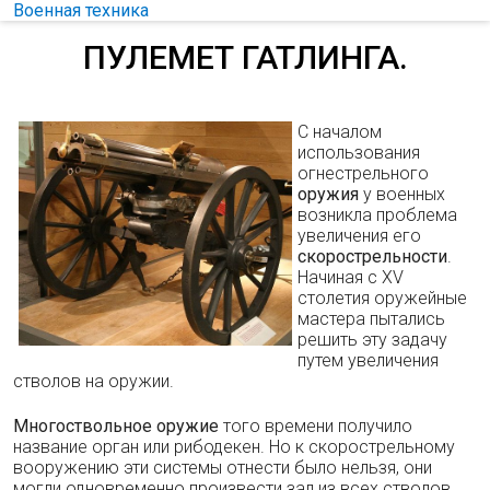
Военная техника
ПУЛЕМЕТ ГАТЛИНГА.
С началом
использования
огнестрельного
оружия
у военных
возникла проблема
увеличения его
скорострельности
.
Начиная с XV
столетия оружейные
мастера пытались
решить эту задачу
путем увеличения
стволов на оружии.
Многоствольное оружие
того времени получило
название орган или рибодекен. Но к скорострельному
вооружению эти системы отнести было нельзя, они
могли одновременно произвести зал из всех стволов,