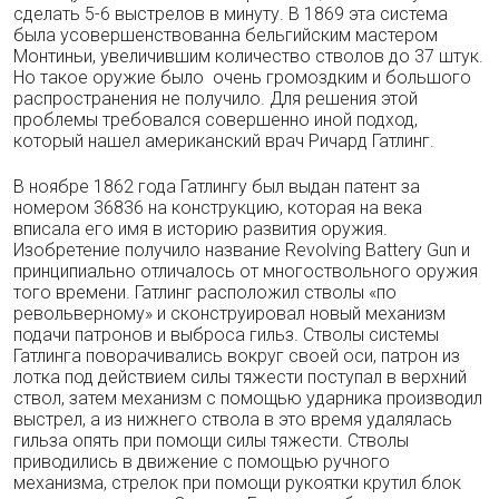
сделать 5-6 выстрелов в минуту. В 1869 эта система
была усовершенствованна бельгийским мастером
Монтиньи, увеличившим количество стволов до 37 штук.
Но такое оружие было очень громоздким и большого
распространения не получило. Для решения этой
проблемы требовался совершенно иной подход,
который нашел американский врач Ричард Гатлинг.
В ноябре 1862 года Гатлингу был выдан патент за
номером 36836 на конструкцию, которая на века
вписала его имя в историю развития оружия.
Изобретение получило название Revolving Battery Gun и
принципиально отличалось от многоствольного оружия
того времени. Гатлинг расположил стволы «по
револьверному» и сконструировал новый механизм
подачи патронов и выброса гильз. Стволы системы
Гатлинга поворачивались вокруг своей оси, патрон из
лотка под действием силы тяжести поступал в верхний
ствол, затем механизм с помощью ударника производил
выстрел, а из нижнего ствола в это время удалялась
гильза опять при помощи силы тяжести. Стволы
приводились в движение с помощью ручного
механизма, стрелок при помощи рукоятки крутил блок