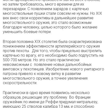
но затем требовалось, много времени для их
перезарядки. С появлением зарядов с картечью
многоствольные пушки стали совсем не нужны. Но XIX
век внес свои коррективы в дальнейшее развитие
многоствольного оружия, это стало возможным
благодаря человеку, целью которого было желание
уменьшить боевые потери.
Вторая половина XIX столетия была охарактеризована
понижением эффективности артиллерийского оружия
против пехоты. Для того, чтобы прицельно выстрелить
картечью по врагу, его необходимо было подпустить на
500-700 метров. Но это стало практически
невозможным с появление новых дальнобойных
винтовок у пехотинцев. Изобретение нового унитарного
патрона привело к новому витку в развитии
многоствольного оружия, а точнее увеличения
скорострельности.
Практически в одно время появились несколько
образцов, решающие эту проблему. Во Франции
оружейник по имени де Реффи придумал митральезу,
имеющую 25 стволов калибра 13 мм, и способную