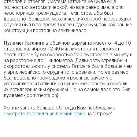
стволов и стрелял. Система Гатлинга не была еще
полностью автоматической, но все равно имела ряд
неоспоримых преимуществ. Темп стрельбы был
довольно большой, механический способ перезарядки
оружия был в то время более надежным, так как ранние
конструкции постоянно заклинивало.
Пулемет Гатлинга
в обычном варианте имеет от 4 до 10
стволов калибром 12-40 миллиметров и позволяет
вести стрельбу со скоростью 200 выстрелов в минуту и
на расстояние до 1 километра. Дальность стрельбы и
скорострельность у системы Гатлинга была больше чем
у артиллерийского орудия того времени. Но ее размер
был довольно громоздким и военные зачастую
устанавливали Гатлинги на пушечные лафеты и считали
их артиллерийским оружием. Но на самом деле это был
пулемет
.{jcomments on}
Хотите узнать больше об тогда Вам необходимо
смотреть телевидение прямой эфир
на "Отроке".