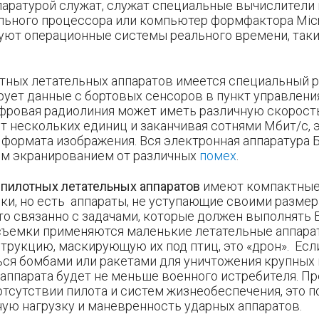
аратурой служат, служат специальные вычислители 
льного процессора или компьютер формфактора Micr
уют операционные системы реального времени, таки
отных летательных аппаратов имеется специальный 
ует данные с бортовых сенсоров в пункт управлени
фровая радиолиния может иметь различную скорост
от нескольких единиц и заканчивая сотнями Мбит/с, э
 формата изображения. Вся электронная аппаратура
м экранированием от различных
помех
.
пилотных летательных аппаратов
имеют компактные 
ки, но есть аппараты, не уступающие своими разме
то связанно с задачами, которые должен выполнять 
съемки применяются маленькие летательные аппара
трукцию, маскирующую их под птиц, это «дрон». Есл
ся бомбами или ракетами для уничтожения крупных 
 аппарата будет не меньше военного истребителя. 
тсутствии пилота и систем жизнеобеспечения, это п
ую нагрузку и маневренность ударных аппаратов.