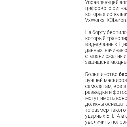
Управляющей апп
цифрового сигна
которые использ
VxWorks, XOberon.
На борту беспил
который транслир
видеоданных. Ци
данных, начиная 
степени сжатия и
защищена мощны
Большинство
бес
лучшей маскиров
самолетам, все э
разведки и фото
могут иметь конс
должны оснащать
то размер такого
ударных БПЛА в о
увеличить полезн