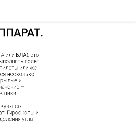
ППАРАТ.
А или
БЛА
), это
ыполнять полет
 пилоты или же
ся несколько
крылые и
начение –
вщики.
твуют со
т. Гироскопы и
деления угла