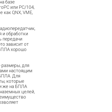
на базе
oPC или PC/104,
е как QNX, VME,
радиопередатчик,
я и обработки
ь передачи
то зависит от
 БПЛА хорошо
размеры, для
рами настоящим
БПЛА. Для
ты, которые
и же на БПЛА
наземных целей,
Преимущество
озволяет