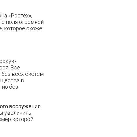
на «Ростех»,
го поля огромной
, которое схоже
ысокую
оя. Все
 без всех систем
ущества в
 но без
ого вооружения
бы увеличить
змер которой