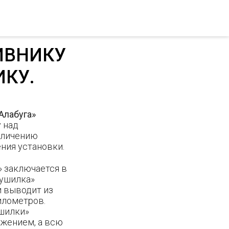
ИВНИКУ
ИКУ.
Алабуга»
 над
еличению
ния установки.
» заключается в
лушилка»
и выводит из
километров.
ушилки»
ужением, а всю