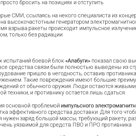
 просто бросить на позициях и отступить.
рые СМИ, ссылаясь на некого специалиста из концер
ена высокочастотным генератором электромагнитно
емя взрыва ракеты происходит импульсное излучение
м, только без радиации.
х испытаний боевой блок
«Алабуги»
показал свою в
все средства связи были полностью выведены из стр
удование пришло в негодность, оставив противника
ужением. Такие повреждения имеют большие преим
ждений от обычного оружия. Люди остаются живыми,
й техники, и противнику остается лишь сдаться.
мя основной проблемой
импульсного электромагнитн
тка эффективного средства доставки. Для того что
я нужен заряд большой массы, требующий ракету, ра
очень уязвимой для средств ПВО и ПРО противника.