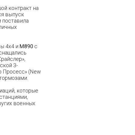
ой контракт на
ся выпуск
и поставила
личных
ы 4х4 и
М890
с
оснащались
райслер»,
ской 3-
ью Просесс» (New
тормозами.
иаций, которые
станциями,
ругих военных