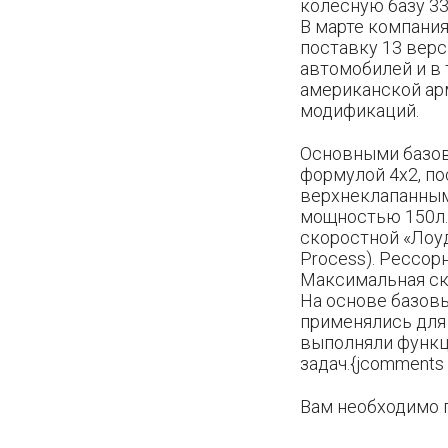
колесную базу 33
В марте компания
поставку 13 верс
автомобилей и в 
американской ар
модификаций.
Основными базо
формулой 4х2, по
верхнеклапанным
мощностью 150л.с
скоростной «Лоуд
Process). Рессо
Максимальная ск
На основе базов
применялись для
выполняли функц
задач.{jcomments 
Вам необходимо 