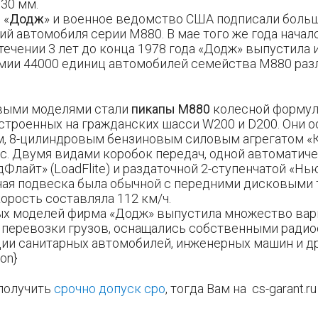
30 мм.
 «
Додж
» и военное ведомство США подписали больш
ий автомобиля серии М880. В мае того же года начал
течении 3 лет до конца 1978 года «Додж» выпустила 
мии 44000 единиц автомобилей семейства М880 раз
выми моделями стали
пикапы
М880
колесной формул
строенных на гражданских шасси W200 и D200. Они 
, 8-цилиндровым бензиновым силовым агрегатом «К
. Двумя видами коробок передач, одной автоматиче
Флайт» (LoadFlite) и раздаточной 2-ступенчатой «Н
рная подвеска была обычной с передними дисковыми 
орость составляла 112 км/ч.
ых моделей фирма «Додж» выпустила множество вар
 перевозки грузов, оснащались собственными радио
ии санитарных автомобилей, инженерных машин и д
on}
получить
срочно допуск сро
, тогда Вам на cs-garant.ru