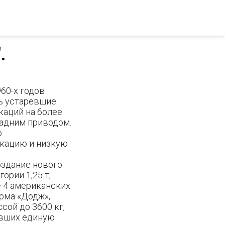
.
60-х годов
ь устаревшие
каций на более
адним приводом.
ю
кацию и низкую
оздание нового
ории 1,25 т,
е 4 американских
рма «Додж»,
ой до 3600 кг,
евших единую