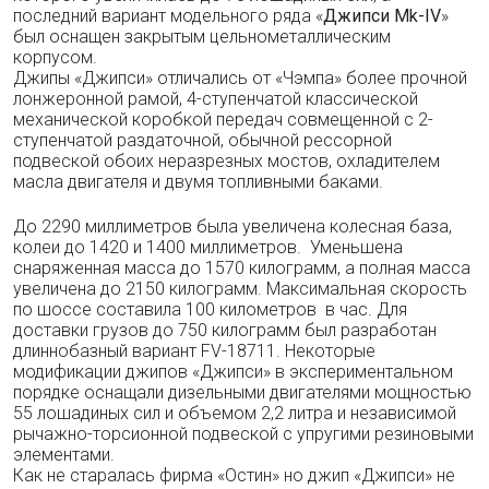
последний вариант модельного ряда «
Джипси Mk-IV
»
был оснащен закрытым цельнометаллическим
корпусом.
Джипы «Джипси» отличались от «Чэмпа» более прочной
лонжеронной рамой, 4-ступенчатой классической
механической коробкой передач совмещенной с 2-
ступенчатой раздаточной, обычной рессорной
подвеской обоих неразрезных мостов, охладителем
масла двигателя и двумя топливными баками.
До 2290 миллиметров была увеличена колесная база,
колеи до 1420 и 1400 миллиметров. Уменьшена
снаряженная масса до 1570 килограмм, а полная масса
увеличена до 2150 килограмм. Максимальная скорость
по шоссе составила 100 километров в час. Для
доставки грузов до 750 килограмм был разработан
длиннобазный вариант FV-18711. Некоторые
модификации джипов «Джипси» в экспериментальном
порядке оснащали дизельными двигателями мощностью
55 лошадиных сил и объемом 2,2 литра и независимой
рычажно-торсионной подвеской с упругими резиновыми
элементами.
Как не старалась фирма «Остин» но джип «Джипси» не