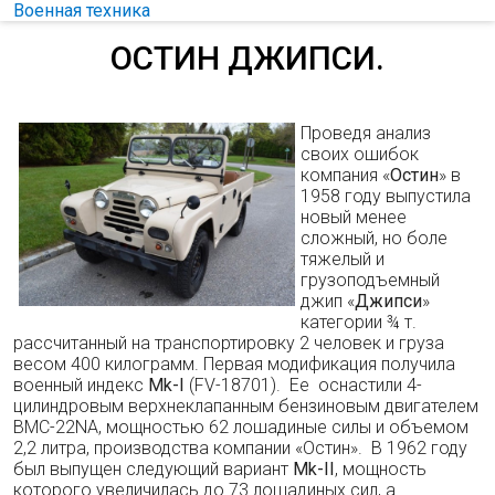
Военная техника
ОСТИН ДЖИПСИ.
Проведя анализ
своих ошибок
компания «
Остин
» в
1958 году выпустила
новый менее
сложный, но боле
тяжелый и
грузоподъемный
джип «
Джипси
»
категории ¾ т.
рассчитанный на транспортировку 2 человек и груза
весом 400 килограмм. Первая модификация получила
военный индекс
Mk-I
(FV-18701). Ее оснастили 4-
цилиндровым верхнеклапанным бензиновым двигателем
BMC-22NA, мощностью 62 лошадиные силы и объемом
2,2 литра, производства компании «Остин». В 1962 году
был выпущен следующий вариант
Mk-II
, мощность
которого увеличилась до 73 лошадиных сил, а