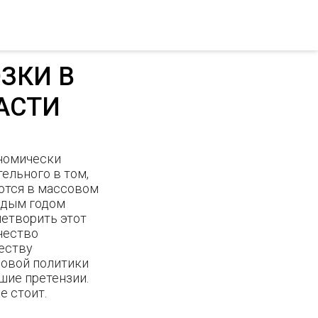
ЗКИ В
АСТИ
номически
тельного в том,
ются в массовом
аждым годом
летворить этот
чество
честву
новой политики
шие претензии.
 стоит.