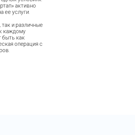
ртап» активно
 ее услуги.
 так и различные
 к каждому
т быть как
еская операция с
ров.