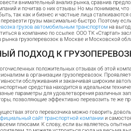
ровести внимательный анализ рынка, сравнив предло
паний и почитав о них отзывы. Но мы понимаем, что
быть, так как и бизнес и частные лица сталкиваются 
перевезти грузы максимально быстро. Поэтому есл
евозка грузов автомобильным транспортом
на выгод
титься в компанию по ссылке. ООО ТК «Стартап» зас
в рынка грузоперевозок в Москве и Московской обл
НЫЙ ПОДХОД К ГРУЗОПЕРЕВО
ногочисленных положительных отзывах об этой комп
онализм в организации грузоперевозок. Проявляетс
ативности обслуживания и заканчивая широким автоп
нспортные средства находится в идеальном технич
азные параметры для удовлетворения различных за
оры, позволяющие эффективно перевозить те же пр
уществах этого перевозчика можно говорить доволь
фициальный сайт транспортной компании
и самосто
всеми плюсами. К слову, если вы являетесь опытны
одителем, то можете устроиться сюда на весьма вы