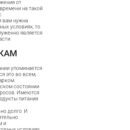
жения от
 времени на такой
с
и вам нужна
ных условиях, то
луженно является
асти.
ЗКАМ
ании упоминается
я это во всем,
арком.
еском состоянии
просов. Имеются
одукты питания.
но долго. И
ятельно
м и
годных условиях.