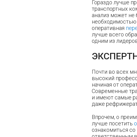
Гораздо лучше п
транспортных ком
анализ может не 
необходимостью 
оперативная
пер
лучше всего обра
одним из лидеро
ЭКСПЕРТ
Почти во всех м
высокий професси
начиная от опер
Современные тра
и имеют самые р
даже рефрижерат
Впрочем, о преим
лучше посетить
о
ознакомиться со 
ответственным в