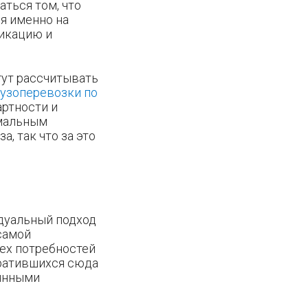
ться том, что
я именно на
фикацию и
гут рассчитывать
узоперевозки по
артности и
имальным
, так что за это
дуальный подход
 самой
сех потребностей
братившихся сюда
оянными