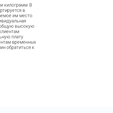
и килограмм. В
ортируется в
аемое им место.
ивидуальная
а общую высокую
 клиентам
льную плату
рентам временных
чин обратиться к