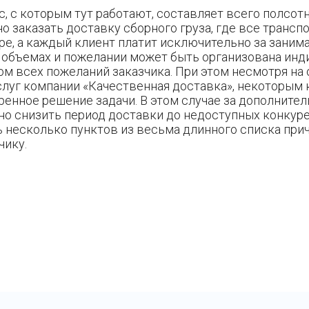
 с которым тут работают, составляет всего полсотн
о заказать доставку сборного груза, где все трансп
е, а каждый клиент платит исключительно за заним
 объемах и пожелании может быть организована инд
том всех пожеланий заказчика. При этом несмотря н
слуг компании «Качественная доставка», некоторым
енное решение задачи. В этом случае за дополните
но снизить период доставки до недоступных конку
ь несколько пунктов из весьма длинного списка при
чику.