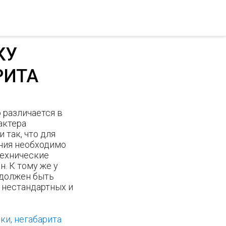
КУ
РИТА
 различается в
актера
 так, что для
ния необходимо
технические
н. К тому же у
должен быть
 нестандартных и
ки, негабарита