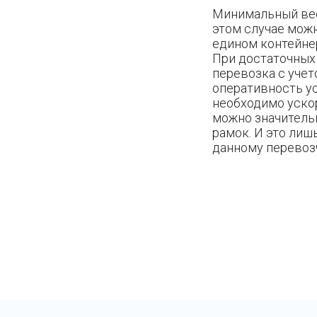
Минимальный вес,
этом случае можн
едином контейнер
При достаточных
перевозка с уче
оперативность у
необходимо ускор
можно значитель
рамок. И это лиш
данному перевоз