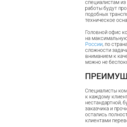
специалистам из 
работы будут пр
подобных трансп
техническое осн
Головной офис ко
на максимальную
России
, по стра
сложности задач
вниманием к каче
можно не беспок
ПРЕИМУЩ
Специалисты ком
к каждому клиент
нестандартной, б
заказчика и проч
остались полнос
клиентами перев