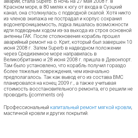
аварии, стала Superb. В ночь на 27 мая 2008 г. в
Красном море, в 80 милях к югу от входа в Суэцкий
канал, она столкну­лась с подводной скалой. Хотя никто
из чле­нов экипажа не пострадал и корпус сохранил
водонепроницаемость, лодка лишалась воз­можности
идти подводным ходом из-за выхо­да из строя основной
антенны ГАК. После столкновения корабль прошел
аварийный ре­монт на о. Крит, который был завершен 10
июня 2008 г. Затем Superb в надводном положении
через Средиземное море направи­лась в
Великобританию и 28 июня 2008 г. при­шла в Девонпорт.
Там было установлено, что корабль получил гораздо
более тяжелые по­вреждения, чем изначально
предполагалось. Так как вывод его из состава ВМС
планировался на конец 2009 г., а также учитывая
стоимость восстановительного ремонта, его решили не
проводить.{jcomments on}
Профессиональный
капитальный ремонт мягкой кровли
,
мастичной кровли и других покрытий.