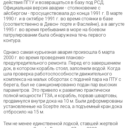
действия ПГ1У и возвращаться в базу под РСД.
Официальная версия аварии - столкновение с
айсбергом - просуществовала до конца 1991 г. В марте
1990 г. и в октябре 1991 г. во время стоянки в базе
(соответственно в Девон- порте и Фаслейне), а в августе
1995 г. во вре­мя пребывания в море на боевом
патрулирова­нии была обнаружена течь первого
контура.
Однако самая курьезная авария произош­ла 6 марта
2000 г. во время проведения пла­ново-
предупредительного ремонта. Перед его завершением
док, в котором корабль стоял, заполнили водой. Когда
шла проверка рабо­тоспособности движительного
комплекса на малых оборотах с подачей пара на ПТУ с
бе­рега, был не санкционированно подан пар вы­соких
параметров. Это привело к развитию практически
полной мощности ГТЗА, и ко­рабль, порвав швартовы,
продвинулся внут­ри дока на 10 м. Были деформированы
уста­новленные на Sceptre леса, а подъемный кран дока
отбросило на 15 м.
Тем не менее единственной лодкой, став­шей жертвой