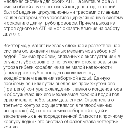
масляная система для обоих АТГ. На Swiftsure оба АТГ
имели общий двух- проточный конденсатор, который
был объе­динен циркуляционными трассами с главным
конденсатором, что упростило циркуляцион­ную систему
и сократило длину трубопрово­дов. Причем выход из
строя одного из АТГ не мог оказать влияние на работу
другого.
Во-вторых, у Valiant имелась сложная и разветвленная
система охлаждения главных механизмов забортной
водой. Помимо про­блем, связанных с эксплуатацией, в
случае глубоководного погружении стояла реальная
угроза гибели корабля из-за ее малой надеж­ности
(арматура и трубопроводы находились под
воздействием давления забортной воды). Данную
проблему решили путем внедрения промежуточного
(третьего) контура охлажде­ния главного конденсатора
и обслуживающих его механизмов пресной водой под
сравнитель­но небольшим давлением. Отвод тепла от
тре­тьего контура осуществлялся в теплообменных
аппаратах (ТА), охлаждаемых забортной во­дой и
закрепленных в непосредственной бли­зости к прочному
корпусу лодки - эта систе­ма образовывала четвертый
контур.