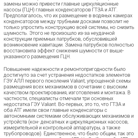
замены можно привести главные циркуляционные
насосы (ГЦН) главных кон­денсаторов ГТЗА и АТГ.
Предполагалось, что их размещение в водяных камерах
конденса­торов между трубными досками позволит не
только упростить конструкцию всей системы, но снизить
шумность. Этого не произошло из-за неудачной
конструкции приемных пат­рубков, обусловившей
возникновение кавита­ции. Замена патрубков полностью
восстано­вила эффект снижения шумности от выше­
указанного размещения ГЦН.
Повышение надежности и ремонтопригод­ности было
достигнуто за счет устранения не­достатков элементов
ГЭУ АЛЛ первого поко­ления Valiant, упрощенной схемы
размещения всех механизмов в сочетании с высоким
каче­ством проектирования, изготовления и мон­тажа. В
частности, специалисты отмечали три основных
недостатка ГЭУ Valiant. Во-первых, это то, что ГТЗА и
оба АТГ имели свои глав­ные конденсаторы с
автономными системами обслуживающих механизмов и
устройств (кон- денсатных и циркуляционных насосов,
измерительной и контрольной аппаратуры, а так­же
трубопроводов). Единственное, что было общим, так это