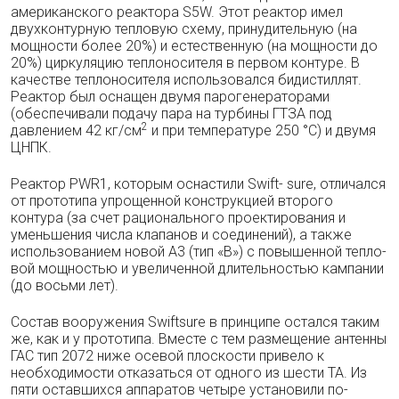
американского реактора S5W. Этот реактор имел
двухконтурную теп­ловую схему, принудительную (на
мощности более 20%) и естественную (на мощности до
20%) циркуляцию теплоносителя в первом кон­туре. В
качестве теплоносителя использовал­ся бидистиллят.
Реактор был оснащен двумя парогенераторами
(обеспечивали подачу пара на турбины ГТЗА под
2
давлением 42 кг/см
и при температуре 250 °С) и двумя
ЦНПК.
Реактор PWR1, которым оснастили Swift- sure, отличался
от прототипа упрощенной кон­струкцией второго
контура (за счет рациональ­ного проектирования и
уменьшения числа кла­панов и соединений), а также
использовани­ем новой A3 (тип «В») с повышенной тепло­
вой мощностью и увеличенной длительностью кампании
(до восьми лет).
Состав вооружения Swiftsure в принципе остался таким
же, как и у прототипа. Вместе с тем размещение антенны
ГАС тип 2072 ниже осевой плоскости привело к
необходимости отказаться от одного из шести ТА. Из
пяти оставшихся аппаратов четыре установили по-