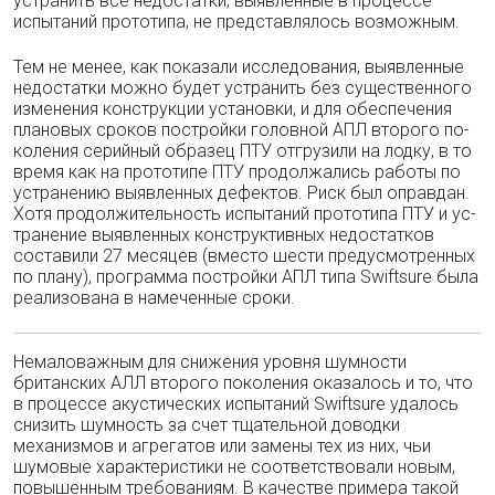
устранить все недостатки, выявленные в про­цессе
испытаний прототипа, не представля­лось возможным.
Тем не менее, как показали исследования, выявленные
недостатки можно будет устра­нить без существенного
изменения конструк­ции установки, и для обеспечения
плановых сроков постройки головной АПЛ второго по­
коления серийный образец ПТУ отгрузили на лодку, в то
время как на прототипе ПТУ про­должались работы по
устранению выявленных дефектов. Риск был оправдан.
Хотя продол­жительность испытаний прототипа ПТУ и ус­
транение выявленных конструктивных недо­статков
составили 27 месяцев (вместо шести предусмотренных
по плану), программа пост­ройки АПЛ типа Swiftsure была
реализована в намеченные сроки.
Немаловажным для снижения уровня шум­ности
британских АЛЛ второго поколения ока­залось и то, что
в процессе акустических ис­пытаний Swiftsure удалось
снизить шумность за счет тщательной доводки
механизмов и аг­регатов или замены тех из них, чьи
шумовые характеристики не соответствовали новым,
повышенным требованиям. В качестве при­мера такой