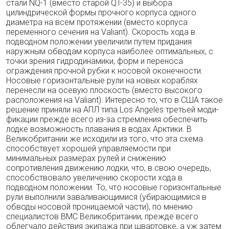
стали NQ-1 (вместо старой QT-35) и выбора
цилиндрической формы проч­ного корпуса одного
диаметра на всем протя­жении (вместо корпуса
переменного сечения на Valiant). Скорость хода в
подводном поло­жении увеличили путем придания
наружным обводам корпуса наиболее оптимальных, с
точ­ки зрения гидродинамики, форм и переноса
ограждения прочной рубки к носовой оконеч­ности.
Носовые горизонтальные рули на но­вых кораблях
перенесли на осевую плоскость (вместо высокого
расположения на Valiant). Интересно то, что в США такое
решение при­няли на АПЛ типа Los Angeles третьей моди­
фикации прежде всего из-за стремления обес­печить
лодке возможность плавания в водах Арктики. В
Великобритании же исходили из того, что эта схема
способствует хорошей уп­равляемости при
минимальных размерах ру­лей и снижению
сопротивления движению лод­ки, что, в свою очередь,
способствовало уве­личению скорости хода в
подводном положе­нии. То, что носовые горизонтальные
рули вы­полнили заваливающимися (убирающимися в
обводы носовой проницаемой части), по мне­нию
специалистов ВМС Великобритании, прежде всего
облегчало действия экипажа при швартовке, а уж затем