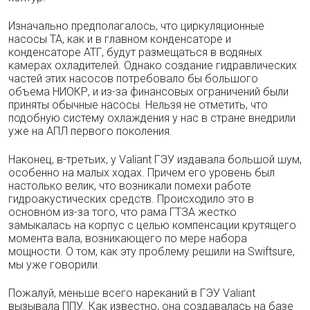
Изначально предполагалось, что циркуля­ционные
насосы ТА, как и в главном конден­саторе и
конденсаторе АТГ, будут размещать­ся в водяных
камерах охладителей. Однако создание гидравлических
частей этих насосов потребовало бы большого
объема НИОКР, и из-за финансовых ограничений были
приня­ты обычные насосы. Нельзя не отметить, что
подобную систему охлаждения у нас в стране внедрили
уже на АПЛ первого поколения.
Наконец, в-третьих, у Valiant ГЭУ издава­ла большой шум,
особенно на малых ходах. Причем его уровень был
настолько велик, что возникали помехи работе
гидроакустических средств. Происходило это в
основном из-за того, что рама ГТЗА жестко
замыкалась на корпус с целью компенсации крутящего
мо­мента вала, возникающего по мере набора
мощности. О том, как эту проблему решили на Swiftsure,
мы уже говорили.
Пожалуй, меньше всего нареканий в ГЭУ Valiant
вызывала ППУ. Как известно, она со­здавалась на базе