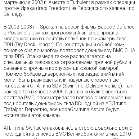
марте-июле 2003 г. вместе с Turbulent в рамках операции
против Ирака (Iraqi Freedom) из Персидского зали­ва - по
Багдаду.
В 2002-2003 гг. Spartan на верфи фирмы Babcoc Defence
в Розайте в рамках програм­мы Alamanda прошла
модернизацию в носи­тель палубной док-камеры типа
DDH (Dry Deck Hangar). По конструкции и общей ком­
поновке она во многом повторяет док-камеру ВМС США
типа DDS. Эта камера также рас­полагается на
специальных пилонах за ог­раждением прочной рубки и
связана с проч­ным корпусом шлюзовой камерой.
Помимо бойцов диверсионных подразделений в ней
могут быть размещены или надувные скорост­ные
катера, или ОПА типа SDV (Swimmer Delivery Vehicle). Так
как Spartan в январе 2006 г. должны были вывести из
состава ВМС, рассматривался вопрос о модернизации
под носитель док-камеры типа DDHодной из АПЛ типа
Trafalgar. Вероятно, все корабли типа Astute будут
носителями этой камеры.
АПЛ типа Swiftsure находились в строю довольно долго -
последней из списков ВМС Великобритании в мае 2010