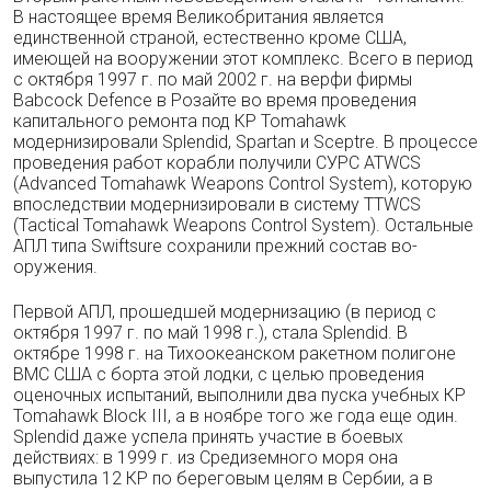
В настоящее время Великобрита­ния является
единственной страной, естествен­но кроме США,
имеющей на вооружении этот комплекс. Всего в период
с октября 1997 г. по май 2002 г. на верфи фирмы
Babcock Defence в Розайте во время проведения
капитального ремонта под КР Tomahawk
модернизировали Splendid, Spartan и Sceptre. В процессе
про­ведения работ корабли получили СУРС ATWCS
(Advanced Tomahawk Weapons Control System), которую
впоследствии модернизиро­вали в систему TTWCS
(Tactical Tomahawk Weapons Control System). Остальные
АПЛ типа Swiftsure сохранили прежний состав во­
оружения.
Первой АПЛ, прошедшей модернизацию (в период с
октября 1997 г. по май 1998 г.), стала Splendid. В
октябре 1998 г. на Тихооке­анском ракетном полигоне
ВМС США с борта этой лодки, с целью проведения
оценочных испытаний, выполнили два пуска учебных КР
Tomahawk Block III, а в ноябре того же года еще один.
Splendid даже успела принять уча­стие в боевых
действиях: в 1999 г. из Среди­земного моря она
выпустила 12 КР по берего­вым целям в Сербии, а в