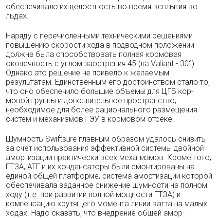
обеспечивало их цело­стность во время всплытия во
льдах.
Наряду с перечисленными техническими решениями
повышению скорости хода в под­водном положении
должна была способство­вать полная кормовая
оконечность с углом заострения 45 (на Valiant - 30°).
Однако это решение не привело к желаемым
результатам. Единственным его достоинством стало то,
что оно обеспечило большие объемы для ЦГБ кор­
мовой группы и дополнительное пространство,
необходимое для более рационального разме­щения
систем и механизмов ГЭУ в кормовом отсеке.
Шумность Swiftsure главным образом уда­лось снизить
за счет использования эффек­тивной системы двойной
амортизации прак­тически всех механизмов. Кроме того,
ГТЗА, АТГ и их конденсаторы были смонтированы на
единой общей платформе, система аморти­зации которой
обеспечивала заданное сниже­ние шумности на полном
ходу (т.е. при разви­тии полной мощности ГТЗА) и
компенсацию крутящего момента линии ватта на малых
хо­дах. Надо сказать, что внедрение общей амор­