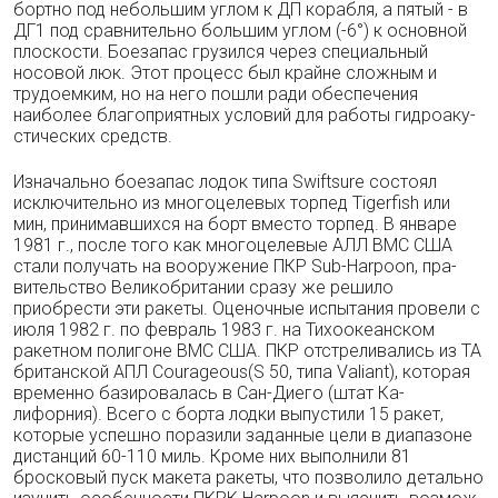
бортно под небольшим углом к ДП корабля, а пятый - в
ДГ1 под сравнительно большим уг­лом (-6°) к основной
плоскости. Боезапас гру­зился через специальный
носовой люк. Этот процесс был крайне сложным и
трудоемким, но на него пошли ради обеспечения
наиболее благоприятных условий для работы гидроаку­
стических средств.
Изначально боезапас лодок типа Swiftsure состоял
исключительно из многоцелевых тор­пед Tigerfish или
мин, принимавшихся на борт вместо торпед. В январе
1981 г., после того как многоцелевые АЛЛ ВМС США
стали по­лучать на вооружение ПКР Sub-Harpoon, пра­
вительство Великобритании сразу же решило
приобрести эти ракеты. Оценочные испыта­ния провели с
июля 1982 г. по февраль 1983 г. на Тихоокеанском
ракетном полигоне ВМС США. ПКР отстреливались из ТА
британской АПЛ Courageous(S 50, типа Valiant), которая
временно базировалась в Сан-Диего (штат Ка­
лифорния). Всего с борта лодки выпустили 15 ракет,
которые успешно поразили заданные цели в диапазоне
дистанций 60-110 миль. Кро­ме них выполнили 81
бросковый пуск макета ракеты, что позволило детально