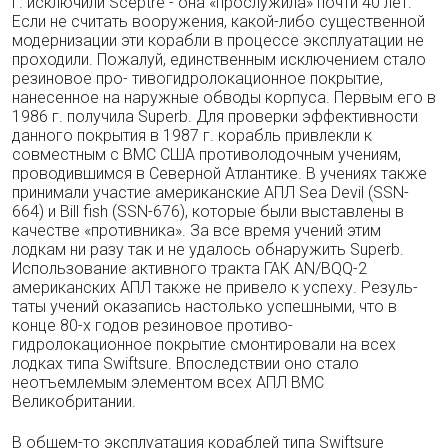
г. исключили Sceptre - она «прослужила» почти 40 лет.
Если не считать вооружения, какой-либо существен­ной
модернизации эти корабли в процессе эк­сплуатации не
проходили. Пожалуй, един­ственным исключением стало
резиновое про- тивогидролокационное покрытие,
нанесенное на наружные обводы корпуса. Первым его в
1986 г. получила Superb. Для проверки эф­фективности
данного покрытия в 1987 г. ко­рабль привлекли к
совместным с ВМС США противолодочным учениям,
проводившимся в Северной Атлантике. В учениях также
при­нимали участие американские АПЛ Sea Devil (SSN-
664) и Bill fish (SSN-676), которые были выставлены в
качестве «противника». За все время учений этим
лодкам ни разу так и не удалось обнаружить Superb.
Использование активного тракта ГАК AN/BQQ-2
американ­ских АПЛ также не привело к успеху. Резуль­
таты учений оказапись настолько успешны­ми, что в
конце 80-х годов резиновое противо-
гидролокационное покрытие смонтировали на всех
лодках типа Swiftsure. Впоследствии оно стало
неотъемлемым элементом всех АПЛ ВМС
Великобритании.
В общем-то эксплуатация кораблей типа Swiftsure