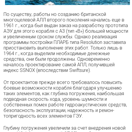
По существу, работы но созданию британ­ской
многоцелевой АЛЛ второго поколения на­чались еще в
1961 г., когда был выдан заказ на разработку прототипа
АЭУ для этого ко­рабля с A3 (тип «В») большей мощности
и уве­личенным сроком службы. Однако реализация
программы постройки ПЛАРБ типа Resolution заставила
приостановить выполнение этих работ. Только лишь в
1964 г., когда выделили необходимые денежные
средства, они были продолжены. Одновременно
началось проек­тирование самой AПЛ, получившей
индекс SSNOX (впоследствии Swiftsure).
От проектантов прежде всего требовалось повысить
боевые возможности корабля благо­даря улучшению
таких элементов, как глуби­на погружения, наибольшая
подводная ско­рость хода, уровень шумности и
собственных помех работе гидроакустических средств,
бе­зопасность эксплуатации, надежность и ремон­
топригодность всех элементов ГЭУ.
Глубину погружения увеличили за счет внедрения новой