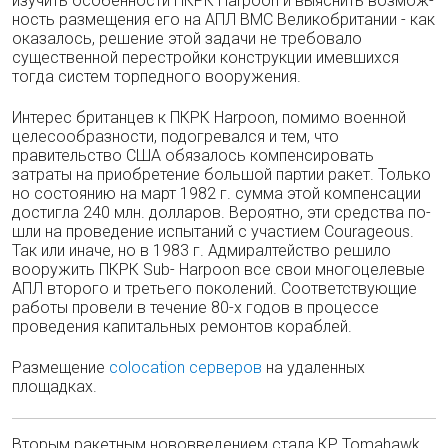
изучить осо­бенности ПКРК Harpoon и выяснить возмож­
ность размещения его на АПЛ ВМС Велико­британии - как
оказалось, решение этой за­дачи не требовало
существенной перестройки конструкции имевшихся
тогда систем торпед­ного вооружения.
Интерес британцев к ПКРК Harpoon, по­мимо военной
целесообразности, подогревался и тем, что
правительство США обязалось ком­пенсировать
затраты на приобретение большой партии ракет. Только
но состоянию на март 1982 г. сумма этой компенсации
достигла 240 млн. долларов. Вероятно, эти средства по­
шли на проведение испытаний с участием Courageous.
Так или иначе, но в 1983 г. Адми­ралтейство решило
вооружить ПКРК Sub- Harpoon все свои многоцелевые
АПЛ второго и третьего поколений. Соответствующие
рабо­ты провели в течение 80-х годов в процессе
проведения капитальных ремонтов кораблей.
Размещение
colocation серверов
на удаленных
площадках.
Вторым ракетным нововведением стала КР Tomahawk.