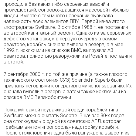
проходила без каких-либо серьезных аварий и
происшествий, сопровождавшихся массовой гибелью
людей. Вместе с тем много нареканий вызывала
надежность всех элемен­тов ППУ. Первой из-за этого
«пострадата» Swiftsure. В октябре 1988 г. ее поставили
во второй капитальный ремонт. Однако из-за се­рьезных
дефектов установки, и в первую оче­редь в самом
реакторе, корабль сначала выве­ли в резерв, а в мае
1992 г. исключили из спис­ков ВМС, выгрузили A3
реактора, полностью разоружили и в Розайте поставили
в отстой.
7 сентября 2000 г. по той же причине (а также плохого
технического состояния СУЗ) Splendid и Superb были
признаны негодными к оперативному использованию. Их
сначала вывели в резерв, а затем также исключили из
списков ВМС Великобритании.
Пожалуй, самой неудачливой среди кораб­лей типа
Swiftsure можно считать Sceptre. В начале 80-х годов
она столкнулась с одной из советских АПЛ, которая
гребным винтом «пропорола» надстройку корабля.
После стол­кновения лодка была вынуждена вывести из