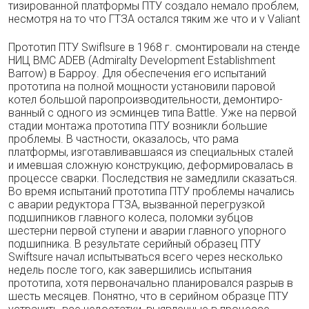
тизированной платформы ПТУ создало нема­ло проблем,
несмотря на то что ГТЗА остался тяким же что и v Valiant
Прототип ПТУ Swiflsure в 1968 г. смонти­ровали на стенде
НИЦ ВМС ADEB (Admiralty Development Establishment
Barrow) в Барроу. Для обеспечения его испытаний
прототипа на полной мощности установили паровой
котел большой паропроизводительности, демонтиро­
ванный с одного из эсминцев типа Battle. Уже на первой
стадии монтажа прототипа ПТУ возникли большие
проблемы. В частности, оказалось, что рама
платформы, изготавли­вавшаяся из специальных сталей
и имевшая сложную конструкцию, деформировалась в
процессе сварки. Последствия не замедлили сказаться.
Во время испытаний прототипа ПТУ проблемы начались
с аварии редуктора ГТЗА, вызванной перегрузкой
подшипников главного колеса, поломки зубцов
шестерни первой ступени и аварии главного упорного
подшипника. В результате серийный образец ПТУ
Swiftsure начал испытываться всего че­рез несколько
недель после того, как завер­шились испытания
прототипа, хотя первона­чально планировался разрыв в
шесть меся­цев. Понятно, что в серийном образце ПТУ