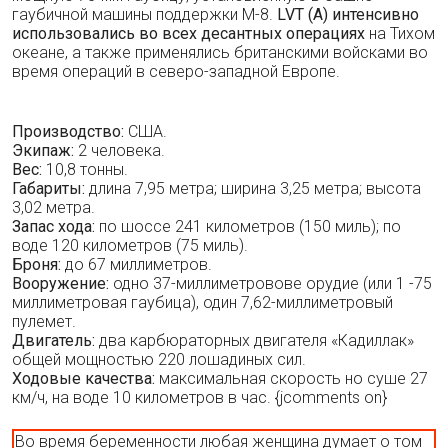
гаубичной машины поддержки М-8.
LVT (А) интенсивно
использовались во всех десантных операциях
на Тихом
океане, а также применялись британскими войсками во
время операций в северо-западной Европе.
Производство:
США.
Экипаж:
2 человека.
Вес:
10,8 тонны.
Габариты:
длина 7,95 метра; ширина 3,25 метра; высота
3,02 метра.
Запас хода:
по шоссе 241 километров (150 миль); по
воде 120 километров (75 миль).
Броня:
до 67 миллиметров.
Вооружение:
одно 37-миллиметровове орудие (или 1 -75
миллиметровая гаубица), один 7,62-миллиметровый
пулемет.
Двигатель:
два карбюраторных двигателя «Кадиллак»
общей мощностью 220 лошадиных сил.
Ходовые качества:
максимальная скорость но суше 27
км/ч, на воде 10 километров в час. {jcomments on}
Во время беременности любая женщина думает о том