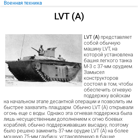
Военная техника
LVT (А)
LVT (А)
представляет
собой обычную
машину LVT, на
которой установлена
башня легкого танка
М-3 с 37-мм орудием.
Замысел
конструкторов
состоял в том, чтобы
обеспечить огневую
поддержку войскам
на начальном этапе десантной операции и позволить им
быстрее захватить плацдарм. Обычно LVT (А) открывали
огонь еще с воды. Однако эта огневая поддержка была
лишь несущественным дополнением к огню боевых
кораблей, обычно поддерживавших высадку, поэтому
было решено заменить 37-мм орудие LVT (А) на более
мощную 75-мм гаубицу, установленную в башне