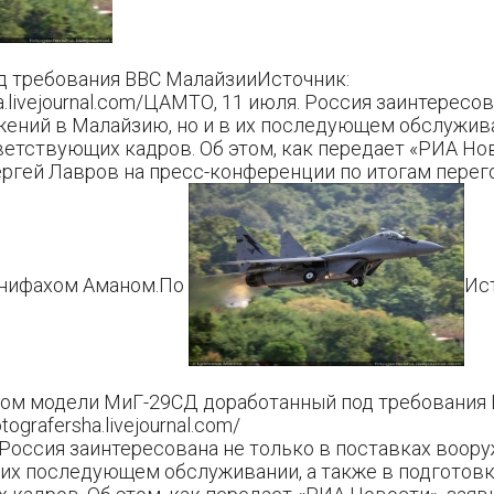
д требования ВВС МалайзииИсточник:
sha.livejournal.com/ЦАМТО, 11 июля. Россия заинтересо
ений в Малайзию, но и в их последующем обслужива
етствующих кадров. Об этом, как передает «РИА Нов
ргей Лавров на пресс-конференции по итогам перег
нифахом Аманом.По
Ис
том модели МиГ-29СД доработанный под требования
tografersha.livejournal.com/
Россия заинтересована не только в поставках воор
 их последующем обслуживании, а также в подготов