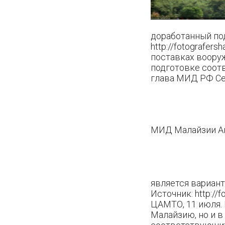
доработанный по
http://fotografer
поставках вооруж
подготовке соотв
глава МИД РФ Се
МИД Малайзии А
является вариан
Источник: http://fo
ЦАМТО, 11 июля. 
Малайзию, но и в