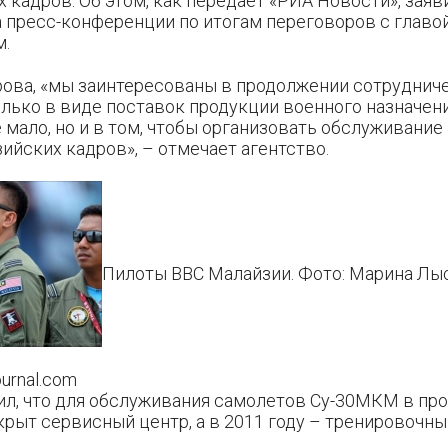
кадров. Об этом, как передает «РИА Новости», зая
а пресс-конференции по итогам переговоров с глав
м.
рова, «мы заинтересованы в продолжении сотруднич
олько в виде поставок продукции военного назначени
 мало, но и в том, чтобы организовать обслуживание 
ийских кадров», – отмечает агентство.
Пилоты ВВС Малайзии. Фото: Марина Лы
ournal.com
ил, что для обслуживания самолетов Су-30МКМ в пр
рыт сервисный центр, а в 2011 году – тренировочны