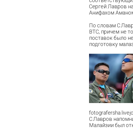
соответствующих 
Сергей Лавров н
Анифахом Амано
По словам С.Лав
ВТС, причем не т
поставок было не
подготовку малаз
fotografersha.livej
С.Лавров напомн
Малайзии был отк