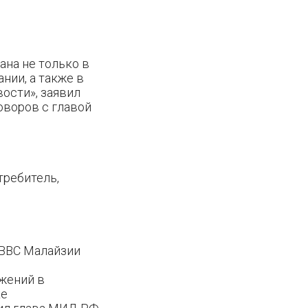
вана не только в
нии, а также в
ости», заявил
оворов с главой
требитель,
 ВВС Малайзии
ужений в
ке