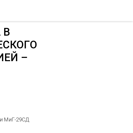
 В
ЕСКОГО
ИЕЙ –
ли МиГ-29СД