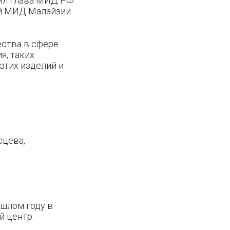
вил глава МИД РФ
ой МИД Малайзии
ества в сфере
я, таких
этих изделий и
сцева,
ошлом году в
й центр.