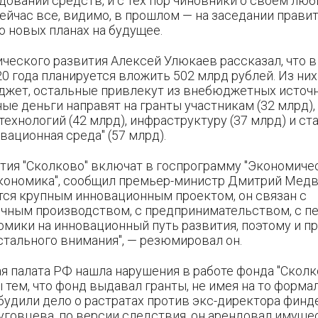
довании средств, и с тех пор чиновники о своем лю
ейчас все, видимо, в прошлом — на заседании прави
о новых планах на будущее.
ческого развития Алексей Улюкаев рассказал, что в
20 года планируется вложить 502 млрд рублей. Из них
жет, остальные привлекут из внебюджетных источн
е деньги направят на гранты участникам (32 млрд)
 технологий (42 млрд), инфраструктуру (37 млрд) и ст
ационная среда" (57 млрд).
тия "Сколково" включат в госпрограмму "Экономиче
кономика", сообщил премьер-министр Дмитрий Медв
тся крупным инновационным проектом, он связан с
чным производством, с предпринимательством, с п
омики на инновационный путь развития, поэтому и п
тального внимания", — резюмировал он.
я палата РФ нашла нарушения в работе фонда "Сколк
тем, что фонд выдавал гранты, не имея на то форма
будили дело о растратах против экс-директора финд
говцева, по версии следствия, он арендовал имуще