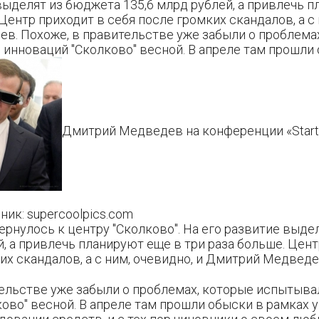
выделят из бюджета 135,6 млрд рублей, а привлечь 
 Центр приходит в себя после громких скандалов, а с 
в. Похоже, в правительстве уже забыли о проблема
инноваций "Сколково" весной. В апреле там прошли
Дмитрий Медведев на конференции «Startup
ик: supercoolpics.com
рнулось к центру "Сколково". На его развитие выде
й, а привлечь планируют еще в три раза больше. Цент
их скандалов, а с ним, очевидно, и Дмитрий Медведе
тельстве уже забыли о проблемах, которые испытыва
ово" весной. В апреле там прошли обыски в рамках у