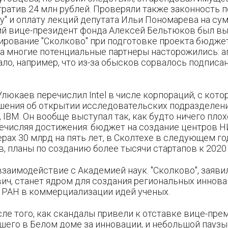
тратив 24 млн рублей. Проверяли также законность 
у" и оплату лекций депутата Ильи Пономарева на су
ий вице-президент фонда Алексей Бельтюков был вы
сирование "Сколково" при подготовке проекта бюдже
, а многие потенциальные партнеры насторожились: а
ло, например, что из-за обысков сорвалось подписа
люкаев перечислил Intel в числе корпораций, с кото
шения об открытии исследовательских подразделени
 IBM. Он вообще выступал так, как будто ничего плох
речисляя достижения: бюджет на создание центров 
рах 30 млрд на пять лет, в Сколтехе в следующем г
, планы по созданию более тысячи стартапов к 2020 
заимодействие с Академией наук. "Сколково", заяв
ич, станет ядром для создания региональных иннов
я РАН в коммерциализации идей ученых.
ле того, как скандалы привели к отставке вице-пре
шего в Белом доме за инновации, и небольшой паузы