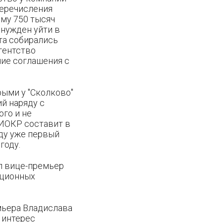
перечисления
мму 750 тысяч
нужден уйти в
та собирались
гентство
ние соглашения с
рыми у "Сколково"
й наряду с
ого и не
НИОКР составит в
оду уже первый
году.
ил вице-премьер
ационных
мьера Владислава
 интерес