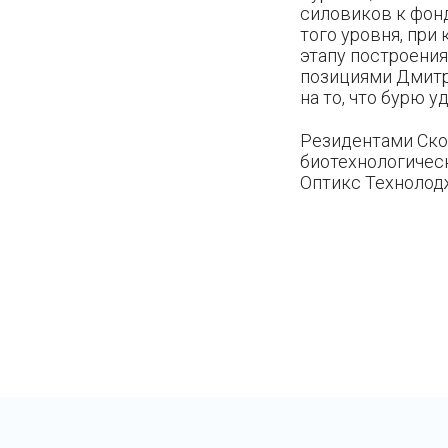
силовиков к фонд
того уровня, при
этапу построения
позициями Дмитр
на то, что бурю 
Резидентами Ско
биотехнологическа
Оптикс Технолодж