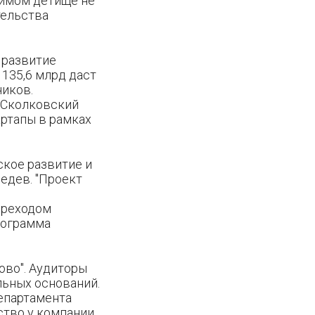
бимом детище не
тельства
 развитие
 135,6 млрд даст
иков.
, Сколковский
артапы в рамках
ское развитие и
едев. "Проект
ереходом
рограмма
ово". Аудиторы
льных оснований.
епартамента
ство у компании