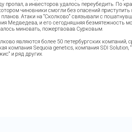
у пропал, а инвесторов удалось переубедить. По кр
 котором чиновники смогли без опасений приступит
 планов. Атаки на "Сколково" связывали с пошатнув
ия Медведева, и его сегодняшняя безмятежность м
удалось миновать, пожертвовав Сурковым.
лково являются более 50 петербургских компаний, с
я компания Sequoia genetics, компания SDI Solution,
ис" и ряд других.