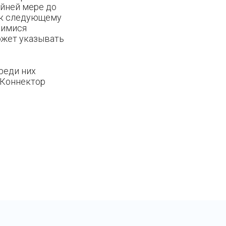
айней мере до
ь к следующему
шимися
ожет указывать
реди них
 "Коннектор