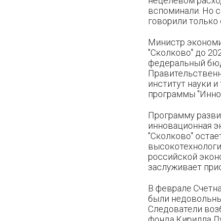
нецелевом расхо
вспоминали. Но с
говорили только 
Министр экономи
"Сколково" до 20
федеральный бюд
Правительственны
институт науки и
программы "Иннов
Программу разви
инновационная э
"Сколково" остае
высокотехнологи
российской экон
заслуживает прис
В феврале Счетна
были недовольны 
Следователи воз
фонда Кирилла Лу