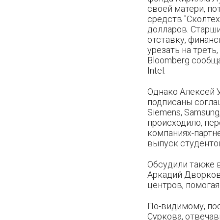
своей матери, по
средств "Сколтех
долларов. Старш
отставку, финан
урезать на треть
Bloomberg сообща
Intel.
Однако Алексей У
подписаны согла
Siemens, Samsung,
происходило, пе
компаниях-партне
выпуск студентов
Обсудили также в
Аркадий Дворков
центров, помога
По-видимому, пос
Суркова, отвечав