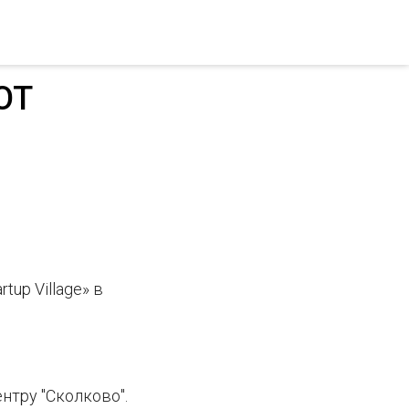
ОТ
up Village» в
нтру "Сколково".