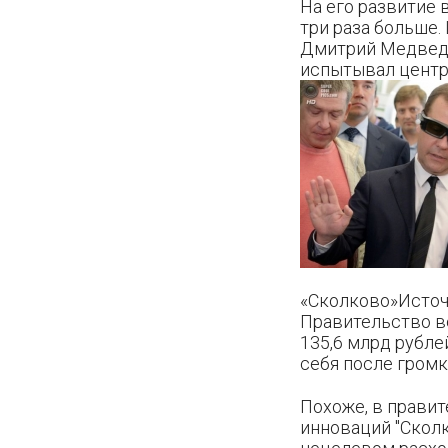
На его развитие 
три раза больше.
Дмитрий Медведе
испытывал центр 
«Сколково»Источн
Правительство ве
135,6 млрд рубле
себя после громк
Похоже, в прави
инноваций "Сколк