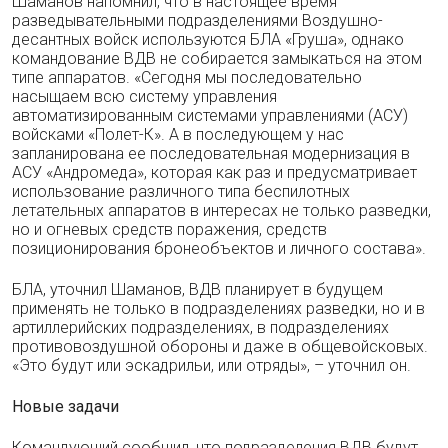
Шаманов напомнил, что в настоящее время
разведывательными подразделениями Воздушно-
десантных войск используются БЛА «Груша», однако
командование ВДВ не собирается замыкаться на этом
типе аппаратов. «Сегодня мы последовательно
насыщаем всю систему управления
автоматизированным системами управлениями (АСУ)
войсками «Полет-К». А в последующем у нас
запланирована ее последовательная модернизация в
АСУ «Андромеда», которая как раз и предусматривает
использование различного типа беспилотных
летательных аппаратов в интересах не только разведки,
но и огневых средств поражения, средств
позиционирования бронеобъектов и личного состава».
БЛА, уточнил Шаманов, ВДВ планирует в будущем
применять не только в подразделениях разведки, но и в
артиллерийских подразделениях, в подразделениях
противовоздушной обороны и даже в общевойсковых.
«Это будут или эскадрильи, или отряды», – уточнил он.
Новые задачи
Командующий сообщил, что подразделения ВДВ будут