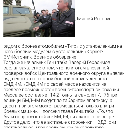
Дмитрий Рогозин
рядом с бронеавтомобилем «Тигр» с установленным на
него боевым модулем с установками «Корнет-
ЭМ»Источник: Военное обозрение
Тогда же начальник Генштаба Валерий Герасимов
сделал заявление о том, что по итогам внезапной
проверки войск Центрального военного округа выявлен
ряд недостатков новой боевой машины десанта
БМД-4М. «БМД-4М по своей массе находится на
пределе возможностей военно-транспортной авиации.
Масса ее составляет 14,2 тонны, в самолет Ил-76 три
единицы БМД-4М входят по габаритам впритирку, а
десант при этом может размещаться только внутри
боевых машин», – пояснил глава Генштаба. «То, что
были вопросы к той же БМД-4, ни для кого не секрет.
Другое дело, что ее активные сторонники – ВДВ, они
отстаивали ее и при предыдущем руководителе