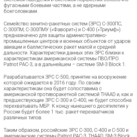
фугасными боевыми частями, а не ядерными
боеголовками.
Семейство зенитно-ракетных систем (ЗРС) С-300ПС,
С-300ПМ, С-300ПМУ («Фаворит») и С-400 («Триумф»)
предназначено для защиты административно-
промышленных центров и военных объектов от ударов
авиации и баллистических ракет малой и средней
дальности. Характеристики данных этих ЗРС близки к
характеристикам американской системы ПВО/ПРО
Patriot PAC-3, а в дальнейшем – системе SM-3 Block 1.
Разрабатывается ЗРС С-500, принятие на вооружение
которой ожидается в 2016 году. По своим
характеристикам она будет сопоставима с
американской противоракетной системой THAAD и, как и
предшествующие ЗРС С-300 и С-400, не будет способна
перехватывать МБР. К концу нынешнего десятилетия у
России будет более 1 тыс. ракет-перехватчиков
различных типов.
Таким образом, российские ЗРС С-300, С-400 и С-500 и
американские системы Patriot PAC-3, THAAD, SM-3 Block