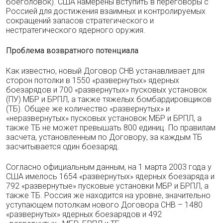
боеголовок). США намерены вступить в переговоры с
Россией для достижения взаимных и контролируемых
сокращений запасов стратегического и
нестратегического ядерного оружия.
Проблема возвратного потенциала
Как известно, новый Договор СНВ устанавливает для
сторон потолки в 1550 «развернутых» ядерных
боезарядов и 700 «развернутых» пусковых установок
(ПУ) МБР и БРПЛ, а также тяжелых бомбардировщиков
(ТБ). Общее же количество «развернутых» и
«неразвернутых» пусковых установок МБР и БРПЛ, а
также ТБ не может превышать 800 единиц. По правилам
засчета, установленным по Договору, за каждым ТБ
засчитывается один боезаряд.
Согласно официальным данным, на 1 марта 2003 года у
США имелось 1654 «развернутых» ядерных боезаряда и
792 «развернутые» пусковые установки МБР и БРПЛ, а
также ТБ. Россия же находится на уровне, значительно
уступающем потолкам нового Договора СНВ – 1480
«развернутых» ядерных боезарядов и 492