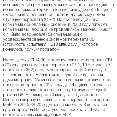
контрмеры не применялись, лишь один тест проводился в
ночное время, который завершился неудачно). Позднее
было принято решение оснастить эту систему новой
ступенью перехвата (СЕ-2). Но после неудачного
испытания обновленной системы в 2008 году пять лет
испытания GBI вообще не проводились. Наконец, 5 июля
с.г. было возобновлено испытание GBI с
усовершенствованной системой перехвата СЕ-1
(стоимость испытания – 218 млн. долл.), которое
кончилось полным провалом.
Имеющиеся у США 30 стратегических противоракет GBI
(20 оснащены ступенью перехвата СЕ-1, 10 – ступенью
перехвата СЕ-2) продемонстрировали крайне низкую
эффективность. Несмотря на неудачные испытания,
администрация Обамы намерена увеличить количество
этих противоракет к 2017 году до 44 единиц, закупая по
два перехватчика этого типа в год. Стоимость одной
ракеты GBI – примерно 70 млн. долл. До сих пор
Пентагон ни разу не испытал свои перехватчики против
МБР. На 2015–2020 годы запланированы 8 испытаний
противоракеты GBI со ступенью перехвата СЕ-2 для
перехвата цели, имитирующей МБР.