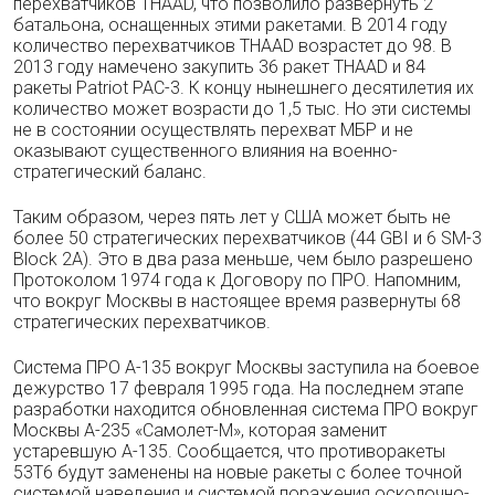
перехватчиков THAAD, что позволило развернуть 2
батальона, оснащенных этими ракетами. В 2014 году
количество перехватчиков THAAD возрастет до 98. В
2013 году намечено закупить 36 ракет THAAD и 84
ракеты Patriot PAC-3. К концу нынешнего десятилетия их
количество может возрасти до 1,5 тыс. Но эти системы
не в состоянии осуществлять перехват МБР и не
оказывают существенного влияния на военно-
стратегический баланс.
Таким образом, через пять лет у США может быть не
более 50 стратегических перехватчиков (44 GBI и 6 SM-3
Block 2A). Это в два раза меньше, чем было разрешено
Протоколом 1974 года к Договору по ПРО. Напомним,
что вокруг Москвы в настоящее время развернуты 68
стратегических перехватчиков.
Система ПРО А-135 вокруг Москвы заступила на боевое
дежурство 17 февраля 1995 года. На последнем этапе
разработки находится обновленная система ПРО вокруг
Москвы А-235 «Самолет-М», которая заменит
устаревшую А-135. Сообщается, что противоракеты
53Т6 будут заменены на новые ракеты с более точной
системой наведения и системой поражения осколочно-