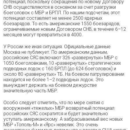
потенциал, поскольку сокращения по новому Договору
СНВ осуществляются в основном за счет разгрузки
боеголовок с МБР и БРПЛ. По нашим подсчетам, этот
потенциал составляет не менее 2500 ядерных
боезарядов. То есть американские 1550 боезарядов,
ограничиваемые новым Договором СНВ, в течение 6–12
месяцев могут превратиться в 4000.
У России же иная ситуация. Официальные данные
Москва не публикует. По американским данным,
российские СЯС включают 326 «развернутых» МБР с
1050 боеголовками, 10 «развернутых» стратегических
подводных лодок с 160 БРПЛ (до 624 боеголовок) и
около 80 «развернутых» ТБ. На боевом патрулировании
находится не более 1–2 подводных лодок. Это
вынуждает держать на боевом дежурстве
значительную часть МБР.
Особо следует отметить, что по мере снятия с
вооружения «тяжелых» МБР возвратный потенциал
российских СЯС сократится и будет значительно
уступать американскому. А забрасываемый вес новых
МБР «Тополь-М» и «Ярс» невелик. Это очень