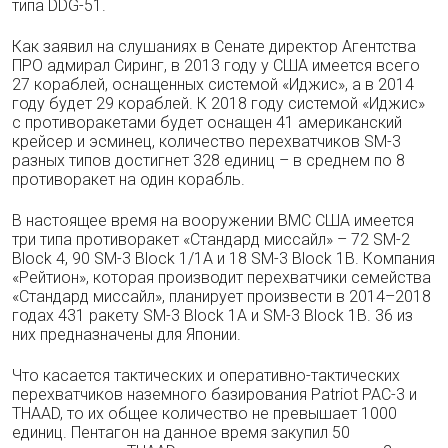
типа DDG-51.
Как заявил на слушаниях в Сенате директор Агентства
ПРО адмирал Сиринг, в 2013 году у США имеется всего
27 кораблей, оснащенных системой «Иджис», а в 2014
году будет 29 кораблей. К 2018 году системой «Иджис»
с противоракетами будет оснащен 41 американский
крейсер и эсминец, количество перехватчиков SM-3
разных типов достигнет 328 единиц – в среднем по 8
противоракет на один корабль.
В настоящее время на вооружении ВМС США имеется
три типа противоракет «Стандард миссайл» – 72 SM-2
Block 4, 90 SM-3 Block 1/1A и 18 SM-3 Block 1B. Компания
«Рейтион», которая производит перехватчики семейства
«Стандард миссайл», планирует произвести в 2014–2018
годах 431 ракету SM-3 Block 1A и SM-3 Block 1B. 36 из
них предназначены для Японии.
Что касается тактических и оперативно-тактических
перехватчиков наземного базирования Patriot PAC-3 и
THAAD, то их общее количество не превышает 1000
единиц. Пентагон на данное время закупил 50