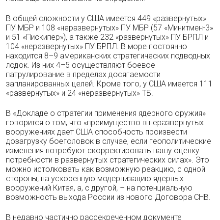
В общей сложности у США имеется 449 «развернутых»
ПУ МБР и 108 «неразвернутых» ПУ МБР (57 «Минитмен-3»
и 51 «Пискипер»), а также 232 «развернутых» ПУ БРПЛ и
104 «неразвернутых» ПУ БРПЛ. В море постоянно
находится 8–9 американских стратегических подводных
лодок. Из них 4–5 осуществляют боевое
патрулирование в пределах досягаемости
запланированных целей. Кроме того, у США имеется 111
«развернутых» и 24 «неразвернутых» ТБ.
В «Докладе о стратегии применения ядерного оружия»
говорится о том, что «преимущество в неразвернутых
вооружениях дает США способность произвести
дозагрузку боеголовок в случае, если геополитические
изменения потребуют скорректировать нашу оценку
потребности в развернутых стратегических силах». Это
можно истолковать как возможную реакцию, с одной
стороны, на ускоренную модернизацию ядерных
вооружений Китая, а, с другой, – на потенциальную
возможность выхода России из нового Договора СНВ.
В недавно частично рассекреченном документе