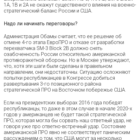
1A, 1B и 2A не окажут существенного влияния на военно-
стратегический баланс России и США.
Надо ли начинать переговоры?
Администрация Обамы считает, что ее решение об
отмене 4-го этапа ЕвроПРО и отказе от разработки
перехватчика SM-3 Block 2В должно снять
озабоченность России относительно американской
противоракетной обороны. Но в Москве утверждают,
что, хотя эти шаги были сделаны в правильном
направлении, они недостаточны. Ситуацию осложняют
попытки республиканцев в Конгрессе добиться
развертывания 3-го позиционного района
стратегической ПРО на Восточном побережье США.
Если на президентских выборах 2016 года победят
республиканцы, то даже в этом случае в начале 2020-х
годов у американцев не будет такой стратегической
ПРО, которая могла бы сорвать наш ответный удар, не
говоря уже про ответно-встречный удар. Состояние
американской ПРО явно не соответствует паническим
рассуждениям о том, что США могут за несколько