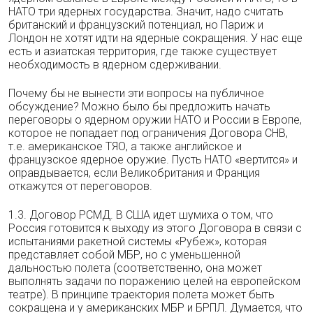
НАТО три ядерных государства. Значит, надо считать
британский и французский потенциал, но Париж и
Лондон не хотят идти на ядерные сокращения. У нас еще
есть и азиатская территория, где также существует
необходимость в ядерном сдерживании.
Почему бы не вынести эти вопросы на публичное
обсуждение? Можно было бы предложить начать
переговоры о ядерном оружии НАТО и России в Европе,
которое не попадает под ограничения Договора СНВ,
т.е. американское ТЯО, а также английское и
французское ядерное оружие. Пусть НАТО «вертится» и
оправдывается, если Великобритания и Франция
откажутся от переговоров.
1.3. Договор РСМД. В США идет шумиха о том, что
Россия готовится к выходу из этого Договора в связи с
испытаниями ракетной системы «Рубеж», которая
представляет собой МБР, но с уменьшенной
дальностью полета (соответственно, она может
выполнять задачи по поражению целей на европейском
театре). В принципе траектория полета может быть
сокращена и у американских МБР и БРПЛ. Думается, что