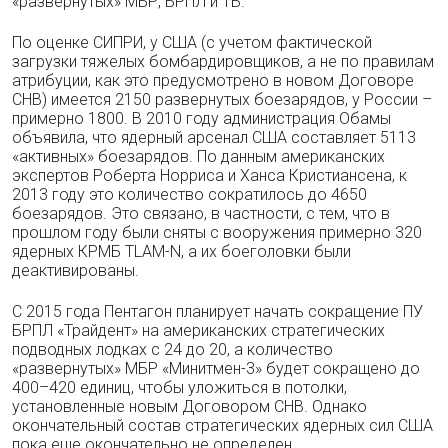
«развернутых» МБР, БРПЛ и ТБ.
По оценке СИПРИ, у США (с учетом фактической
загрузки тяжелых бомбардировщиков, а не по правилам
атрибуции, как это предусмотрено в новом Договоре
СНВ) имеется 2150 развернутых боезарядов, у России –
примерно 1800. В 2010 году администрация Обамы
объявила, что ядерный арсенал США составляет 5113
«активных» боезарядов. По данным американских
экспертов Роберта Норриса и Ханса Кристиансена, к
2013 году это количество сократилось до 4650
боезарядов. Это связано, в частности, с тем, что в
прошлом году были сняты с вооружения примерно 320
ядерных КРМБ TLAM-N, а их боеголовки были
деактивированы.
С 2015 года Пентагон планирует начать сокращение ПУ
БРПЛ «Трайдент» на американских стратегических
подводных лодках с 24 до 20, а количество
«развернутых» МБР «Минитмен-3» будет сокращено до
400–420 единиц, чтобы уложиться в потолки,
установленные новым Договором СНВ. Однако
окончательный состав стратегических ядерных сил США
пока еще окончательно не определен.