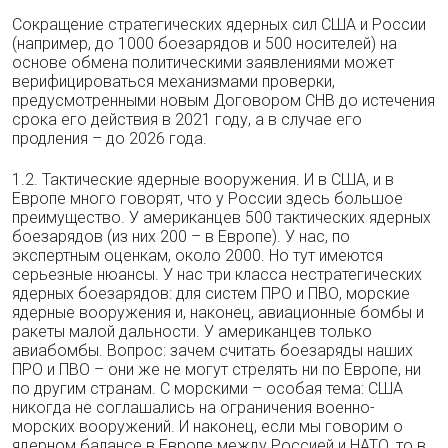
Сокращение стратегических ядерных сил США и России
(например, до 1000 боезарядов и 500 носителей) на
основе обмена политическими заявлениями может
верифицироваться механизмами проверки,
предусмотренными новым Договором СНВ до истечения
срока его действия в 2021 году, а в случае его
продления – до 2026 года.
1.2. Тактические ядерные вооружения. И в США, и в
Европе много говорят, что у России здесь большое
преимущество. У американцев 500 тактических ядерных
боезарядов (из них 200 – в Европе). У нас, по
экспертным оценкам, около 2000. Но тут имеются
серьезные нюансы. У нас три класса нестратегических
ядерных боезарядов: для систем ПРО и ПВО, морские
ядерные вооружения и, наконец, авиационные бомбы и
ракеты малой дальности. У американцев только
авиабомбы. Вопрос: зачем считать боезаряды наших
ПРО и ПВО – они же не могут стрелять ни по Европе, ни
по другим странам. С морскими – особая тема: США
никогда не соглашались на ограничения военно-
морских вооружений. И наконец, если мы говорим о
ядерном балансе в Европе между Россией и НАТО, то в