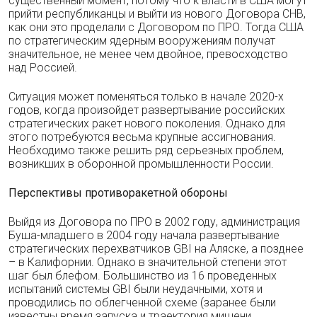
существенный момент, потому что к власти в США могут
прийти республиканцы и выйти из нового Договора СНВ,
как они это проделали с Договором по ПРО. Тогда США
по стратегическим ядерным вооружениям получат
значительное, не менее чем двойное, превосходство
над Россией.
Ситуация может поменяться только в начале 2020-х
годов, когда произойдет развертывание российских
стратегических ракет нового поколения. Однако для
этого потребуются весьма крупные ассигнования.
Необходимо также решить ряд серьезных проблем,
возникших в оборонной промышленности России.
Перспективы противоракетной обороны
Выйдя из Договора по ПРО в 2002 году, администрация
Буша-младшего в 2004 году начала развертывание
стратегических перехватчиков GBI на Аляске, а позднее
– в Калифорнии. Однако в значительной степени этот
шаг был блефом. Большинство из 16 проведенных
испытаний системы GBI были неудачными, хотя и
проводились по облегченной схеме (заранее были
известны время запуска и траектория мишени,