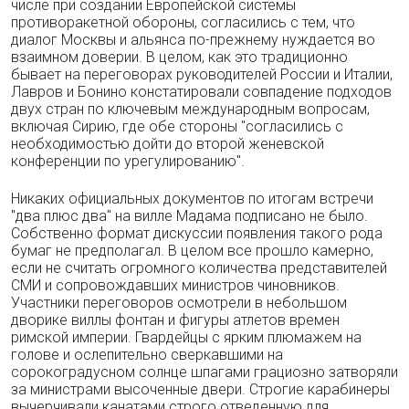
числе при создании Европейской системы
противоракетной обороны, согласились с тем, что
диалог Москвы и альянса по-прежнему нуждается во
взаимном доверии. В целом, как это традиционно
бывает на переговорах руководителей России и Италии,
Лавров и Бонино констатировали совпадение подходов
двух стран по ключевым международным вопросам,
включая Сирию, где обе стороны "согласились с
необходимостью дойти до второй женевской
конференции по урегулированию".
Никаких официальных документов по итогам встречи
"два плюс два" на вилле Мадама подписано не было.
Собственно формат дискуссии появления такого рода
бумаг не предполагал. В целом все прошло камерно,
если не считать огромного количества представителей
СМИ и сопровождавших министров чиновников.
Участники переговоров осмотрели в небольшом
дворике виллы фонтан и фигуры атлетов времен
римской империи. Гвардейцы с ярким плюмажем на
голове и ослепительно сверкавшими на
сорокоградусном солнце шпагами грациозно затворяли
за министрами высоченные двери. Строгие карабинеры
вычерчивали канатами строго отведенную для