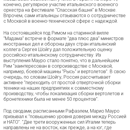
конечно, регулярное участие итальянского военного
оркестра на фестивале "Спасская башня" в Москве.
Впрочем, сами итальянцы отзываются о сотрудничестве
с Москвой в военно-технической сфере с надеждой.
На состоявшейся под Римом на старинной вилле
"Мадама" встрече в формате "два плюс два" министров
иностранных дел и обороны двух стран итальянский
коллега Сергея Шойгу дал положительную оценку
российско-итальянскому сотрудничеству. Из
выступления Мауро стало понятно, что в дальнейшем
Рим "заинтересован в сопроизводстве с Москвой,
например, боевой машины "Рысь" и вертолетов". В свою
очередь, по словам Шойгу, Россия рассчитывает
активнее "переходить от простой отверточной сборки
техники на наших предприятиях к совместному
производству, чтобы локализация сборки вертолетов и
бронетехники была не менее 50 процентов".
Под сводами, расписанными Рафаэлем, Марио Мауро
призывал к "повышению уровня доверия между Россией
и НАТО". "Две трети вооруженных сил Италии теперь
направлены не на восток, как прежде, а на юг, где