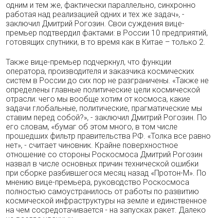
одним и тем же, фактически параллельно, синхронно
работая над реализацией одних и тех же задач», -
заключил Дмитрий Рогозин. Свои суждения вице-
премьер подтвердил фактами: в России 10 предприятий,
готовящих спутники, в то время как в Китае – только 2.
Также вице-премьер подчеркнул, что функции
оператора, производителя и заказчика космических
систем в России до сих пор не разграничены. «Также не
определены главные политические цели космической
отрасли: чего мы вообще хотим от космоса, какие
задачи глобальные, политические, прагматические мы
ставим перед собой?», - заключил Дмитрий Рогозин. По
его словам, «бумаг об этом много, в том числе
прошедших фильтр правительства РФ. «Толка все равно
нет», - считает чиновник. Крайне поверхностное
отношение со стороны Роскосмоса Дмитрий Рогозин
назвал в числе основных причин технической ошибки
при сборке разбившегося месяц назад «Протон-М». По
мнению вице-премьера, руководство Роскосмоса
полностью самоустранилось от работы по развитию
космической инфраструктуры на земле и единственное
на чем сосредотачивается - на запусках ракет. Далеко