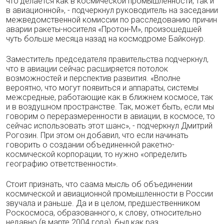
что делается как в космической промышленности, так и
в авиационной», - подчеркнул руководитель на заседании
межведомственной комиссии по расследованию причин
аварии ракеты-носителя «Протон-М», произошедшей
чуть больше месяца назад на космодроме Байконур.
Заместитель председателя правительства подчеркнул,
что в авиации сейчас расширяется потолок
возможностей и перспектив развития. «Вполне
вероятно, что могут появиться и аппараты, системы
межсредные, работающие как в ближнем космосе, так
и в воздушном пространстве. Так, может быть, если мы
говорим о переразмеренности в авиации, в космосе, то
сейчас использовать этот шанс», - подчеркнул Дмитрий
Рогозин. При этом он добавил, что если начинать
говорить о создании объединенной ракетно-
космической корпорации, то нужно «определить
географию ответственности».
Стоит признать, что саама мысль об объединении
космической и авиационной промышленности в России
звучала и раньше. Да и в целом, предшественником
Роскосмоса, образованного, к слову, относительно
недавно (в марте 2004 года), был как раз