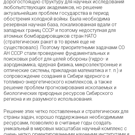
дорогостоящую структуру для научных исследований
любопытствующих академиков, но решение
актуальнейших проблем государства в период
обострения холодной войны. Была необходима
резервная научная база, локализованная вдали от
западных границ СССР и поэтому недоступная для
атомных бомбардировщиков стран НАТО
(стратегических ракет в то время еще не
существовало). Поэтому приоритетными задачами СО
АН СССР стали проведение фундаментальных и
поисковых работ для целей обороны (гидро- и
аэродинамика, ядерная физика, микроэлектронные и
оптические системы, прикладная математика и т. п.) и
сопровождение создания в Сибири ядерного и
топливно-энергетического комплексов, а также
решение проблем прогнозирования ископаемых и
биологических природных ресурсов Сибирского
региона и их разумного использования.
Решение этих четко поставленных и стратегических для
страны задач, хорошо поддержанных необходимыми
ресурсами, позволило в считаные годы создать
уникальный в мировых масштабах научный комплекс с
очень четко ориентированными научными институтами и