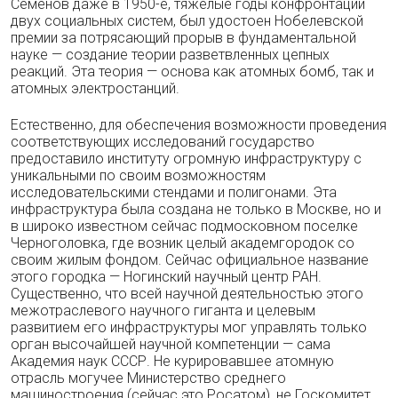
Семенов даже в 1950-е, тяжелые годы конфронтации
двух социальных систем, был удостоен Нобелевской
премии за потрясающий прорыв в фундаментальной
науке — создание теории разветвленных цепных
реакций. Эта теория — основа как атомных бомб, так и
атомных электростанций.
Естественно, для обеспечения возможности проведения
соответствующих исследований государство
предоставило институту огромную инфраструктуру с
уникальными по своим возможностям
исследовательскими стендами и полигонами. Эта
инфраструктура была создана не только в Москве, но и
в широко известном сейчас подмосковном поселке
Черноголовка, где возник целый академгородок со
своим жилым фондом. Сейчас официальное название
этого городка — Ногинский научный центр РАН.
Существенно, что всей научной деятельностью этого
межотраслевого научного гиганта и целевым
развитием его инфраструктуры мог управлять только
орган высочайшей научной компетенции — сама
Академия наук СССР. Не курировавшее атомную
отрасль могучее Министерство среднего
машиностроения (сейчас это Росатом), не Госкомитет