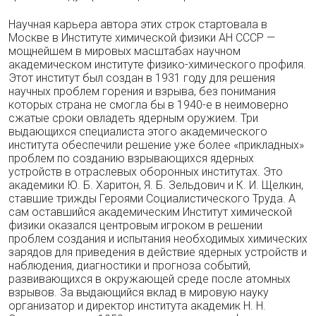
Научная карьера автора этих строк стартовала в
Москве в Институте химической физики АН СССР —
мощнейшем в мировых масштабах научном
академическом институте физико-химического профиля.
Этот институт был создан в 1931 году для решения
научных проблем горения и взрыва, без понимания
которых страна не смогла бы в 1940-е в неимоверно
сжатые сроки овладеть ядерным оружием. Три
выдающихся специалиста этого академического
института обеспечили решение уже более «прикладных»
проблем по созданию взрывающихся ядерных
устройств в отраслевых оборонных институтах. Это
академики Ю. Б. Харитон, Я. Б. Зельдович и К. И. Щелкин,
ставшие трижды Героями Социалистического Труда. А
сам оставшийся академическим Институт химической
физики оказался центровым игроком в решении
проблем создания и испытания необходимых химических
зарядов для приведения в действие ядерных устройств и
наблюдения, диагностики и прогноза событий,
развивающихся в окружающей среде после атомных
взрывов. За выдающийся вклад в мировую науку
организатор и директор института академик Н. Н.