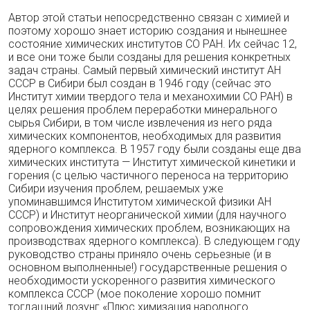
Автор этой статьи непосредственно связан с химией и
поэтому хорошо знает историю создания и нынешнее
состояние химических институтов СО РАН. Их сейчас 12,
и все они тоже были созданы для решения конкретных
задач страны. Самый первый химический институт АН
СССР в Сибири был создан в 1946 году (сейчас это
Институт химии твердого тела и механохимии СО РАН) в
целях решения проблем переработки минерального
сырья Сибири, в том числе извлечения из него ряда
химических компонентов, необходимых для развития
ядерного комплекса. В 1957 году были созданы еще два
химических института — Институт химической кинетики и
горения (с целью частичного переноса на территорию
Сибири изучения проблем, решаемых уже
упоминавшимся Институтом химической физики АН
СССР) и Институт неорганической химии (для научного
сопровождения химических проблем, возникающих на
производствах ядерного комплекса). В следующем году
руководство страны приняло очень серьезные (и в
основном выполненные!) государственные решения о
необходимости ускоренного развития химического
комплекса СССР (мое поколение хорошо помнит
тогдашний лозунг «Плюс химизация народного