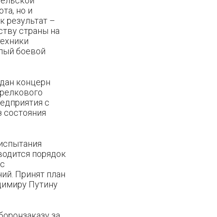
тельской
та, но и
к результат –
ству страны на
техники
елый боевой
здан концерн
трелкового
едприятия с
з состояния
 испытания
аводится порядок
 с
ий. Принят план
димиру Путину
боронзаказу за