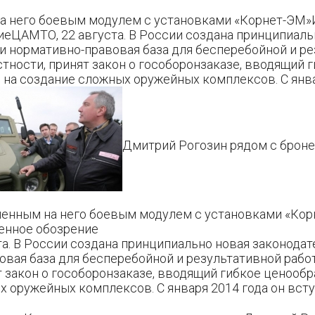
а него боевым модулем с установками «Корнет-ЭМ»
иеЦАМТО, 22 августа. В России создана принципиаль
и нормативно-правовая база для бесперебойной и р
стности, принят закон о гособоронзаказе, вводящий 
на создание сложных оружейных комплексов. С янва
Дмитрий Рогозин рядом с брон
ленным на него боевым модулем с установками «Кор
енное обозрение
а. В России создана принципиально новая законодат
вая база для бесперебойной и результативной рабо
т закон о гособоронзаказе, вводящий гибкое ценообр
 оружейных комплексов. С января 2014 года он вступ