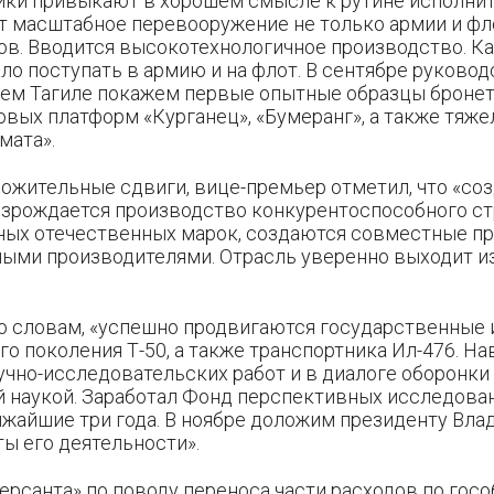
ки привыкают в хорошем смысле к рутине исполни
 масштабное перевооружение не только армии и фло
в. Вводится высокотехнологичное производство. Ка
ло поступать в армию и на флот. В сентябре руковод
ем Тагиле покажем первые опытные образцы броне
вых платформ «Курганец», «Бумеранг», а также тяж
мата».
ожительные сдвиги, вице-премьер отметил, что «со
озрождается производство конкурентоспособного с
ных отечественных марок, создаются совместные пр
ыми производителями. Отрасль уверенно выходит и
го словам, «успешно продвигаются государственные
го поколения Т-50, а также транспортника Ил-476. Н
учно-исследовательских работ и в диалоге оборонки
 наукой. Заработал Фонд перспективных исследован
ижайшие три года. В ноябре доложим президенту Вла
ы его деятельности».
рсанта» по поводу переноса части расходов по госо