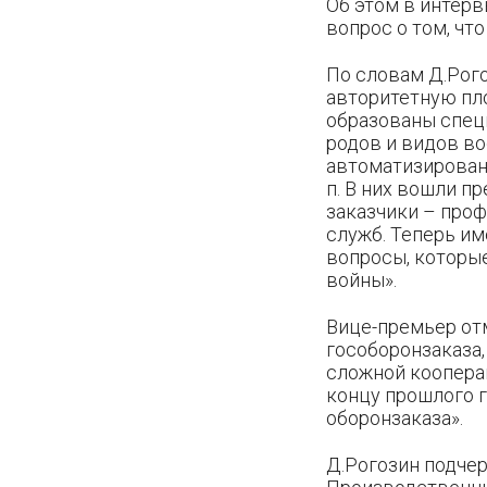
Об этом в интер
вопрос о том, чт
По словам Д.Рог
авторитетную пл
образованы спец
родов и видов во
автоматизированн
п. В них вошли п
заказчики – про
служб. Теперь и
вопросы, которые
войны».
Вице-премьер отм
гособоронзаказа
сложной коопера
концу прошлого 
оборонзаказа».
Д.Рогозин подчер