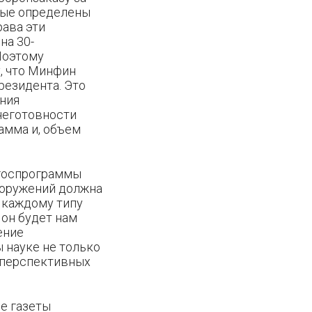
орые определены
рава эти
на 30-
Поэтому
у, что Минфин
резидента. Это
ания
неготовности
амма и, объем
 госпрограммы
вооружений должна
о каждому типу
он будет нам
ение
 науке не только
 перспективных
е газеты