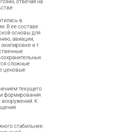
озин, отвечая на
ьстве.
атилась в
. В ее составе
ской основы для
нию, авиации,
экипировке и т.
рственные
воохранительных
тся сложные
ые ценовые
лнением текущего
ом формирования
 вооружений. К
ещение
много стабильнее.