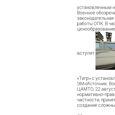
установленным н
Военное обозрен
законодательная 
работы ОПК. В ча
ценообразование 
вступит
«Тигр» с установ
ЭМ»Источник: Во
ЦАМТО, 22 август
нормативно-право
частности, приня
создание сложных