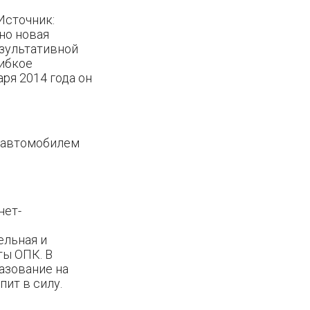
Источник:
но новая
езультативной
гибкое
ря 2014 года он
еавтомобилем
нет-
ельная и
ты ОПК. В
азование на
ит в силу.