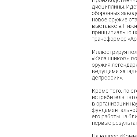
Производственни
дисциплины. Идет
оборонных заводо
новое оружие ста
выставке в Нижн
принципиально но
трансформер «Ар
Иллюстрируя пол
«Калашников», в
оружия легендар
ведущими западн
депрессии».
Кроме того, по е
истребителя пято
в организации на
фундаментальной
его работы на бл
первые результат
На вопрос «Комме