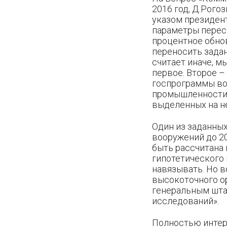
2016 год, Д.Рого
указом президент
параметры пересм
процентное обнов
переносить задан
считает иначе, м
первое. Второе –
госпрограммы во
промышленности и
выделенных на н
Один из заданны
вооружений до 20
быть рассчитана 
гипотетического
навязывать. Но 
высокоточного ор
генеральным шта
исследований».
Полностью интер