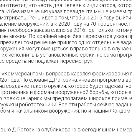
зин ответил, что «есть два целевых индикатора, кот
а. И без изменения указа президента мы не имеем п
атривать. Речь идет о том, чтобы к 2015 году выйти 
ление вооружений, а к 2020 году на 70-процентное. 
ия гособоронзаказа слепо за 2016 год только потом
ы не можем. По крайней мере, без пересмотра указа п
 президентом решение принято одно: отдельные зад
оружения могут смещаться вправо только в случае 
х исполнить в установленные сроки, но сама прогр
ее средств не подлежат пересмотру».
х «Коммерсантом» вопросов касался формирования
25 года. По словам Д.Рогозина, «новая программа 
на создание такого оружия, которое будет адекватн
 противника и формам вооруженной борьбы, которые 
во всех сценариях мы предполагаем широкое примен
ужия и робототехники. Все эти работы сейчас заданы
бом и начальником вооружения, но и нашим Фондом
вью Д.Рогозина опубликовано в сегодняшнем номер