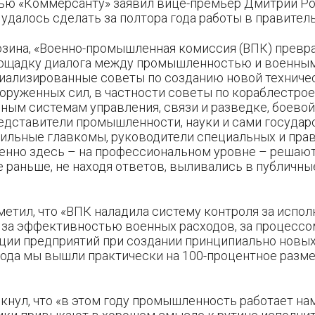
вью «Коммерсанту» заявил вице-премьер Дмитрий Рог
о удалось сделать за полтора года работы в правител
озина, «Военно-промышленная комиссия (ВПК) превр
ощадку диалога между промышленностью и военными
иализированные советы по созданию новой техниче
оруженных сил, в частности советы по кораблестрое
ым системам управления, связи и разведке, боевой 
редставители промышленности, науки и сами госуда
фильные главкомы, руководители специальных и пра
менно здесь – на профессиональном уровне – решаю
 раньше, не находя ответов, выливались в публичн
етил, что «ВПК наладила систему контроля за испо
, за эффективностью военных расходов, за процесс
ции предприятий при создании принципиально новых
года мы вышли практически на 100-процентное разм
кнул, что «в этом году промышленность работает на