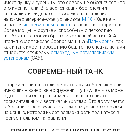
имеет пушку и гусеницы, это совсем не обозначает, что
это именно танк. В классификации бронетехники
специалисты выделяют несколько направлений,
например американская установка
М-18
«Хеллкэт»
является
истребителем танков
, так как она вооружена
более мощным орудием, способным с легкостью
пробивать танковую броню и усиленной защитой. А
итальянская тяжелая боевая машина «
Пальмария
», так
как и танк имеет поворотную башню, но специалистами
относится к тяжелым
самоходным артиллерийским
установкам
(САУ).
СОВРЕМЕННЫЙ ТАНК
Современный танк отличается от других боевых машин
имеющих в качестве вооружения пушку, тем что, может
с довольной быстротой менять направления огня в
горизонтальных и вертикальных углах. Это достигается
в большинстве случаев при помощи установки орудия
на башню, которая имеет возможность вращаться в
горизонтальном направлении.