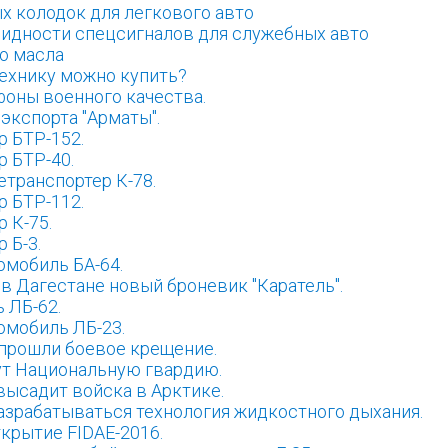
х колодок для легкового авто
идности спецсигналов для служебных авто
о масла
ехнику можно купить?
оны военного качества.
экспорта "Арматы".
р БТР-152.
 БТР-40.
транспортер К-78.
р БТР-112.
 К-75.
 Б-3.
омобиль БА-64.
в Дагестане новый броневик "Каратель".
 ЛБ-62.
омобиль ЛБ-23.
 прошли боевое крещение.
ут Национальную гвардию.
высадит войска в Арктике.
азрабатываться технология жидкостного дыхания.
крытие FIDAE-2016.