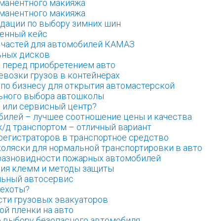
манентного макияжа
манентного макияжа
дации по выбору зимних шин
енный кейс
 частей для автомобилей КАМАЗ
ьных дисков
перед приобретением авто
евозки грузов в контейнерах
 по бизнесу для открытия автомастерской
ьного выбора автошколы
О или сервисный центр?
билей – лучшее соотношение цены и качества
ж/д транспортом – отличный вариант
регистраторов в транспортное средство
коляски для нормальной транспортировки в авто
разновидности пожарных автомобилей
ия клемм и методы защиты
льный автосервис
пехоты?
сти грузовых эвакуаторов
ой пленки на авто
 выбору безопасного автомобиля