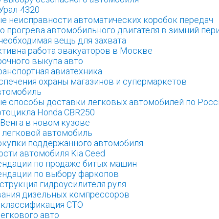
Урал-4320
е неисправности автоматических коробок передач
о прогрева автомобильного двигателя в зимний пер
необходимая вещь для захвата
тивна работа эвакуаторов в Москве
очного выкупа авто
транспортная авиатехника
спечения охраны магазинов и супермаркетов
втомобиль
е способы доставки легковых автомобилей по Росс
тоцикла Honda CBR250
Венга в новом кузове
а легковой автомобиль
купки поддержанного автомобиля
ости автомобиля Kia Ceed
ндации по продаже битых машин
ндации по выбору фаркопов
струкция гидроусилителя руля
ания дизельных компрессоров
 классификация СТО
легкового авто