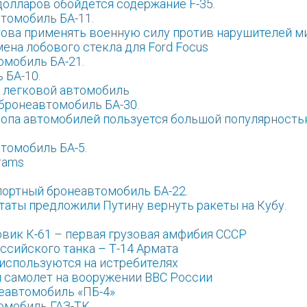
олларов обойдется содержание F-35.
томобиль БА-11.
това применять военную силу против нарушителей ми
ена лобового стекла для Ford Focus
омобиль БА-21.
 БА-10.
а легковой автомобиль
бронеавтомобиль БА-30.
опа автомобилей пользуется большой популярность
томобиль БА-5.
rams
портный бронеавтомобиль БА-22.
таты предложили Путину вернуть ракеты на Кубу.
вик К-61 – первая грузовая амфибия СССР
ссийского танка – Т-14 Армата
 используются на истребителях
й самолет на вооружении ВВС России
еавтомобиль «ПБ-4»
омобиль ГАЗ-ТК.