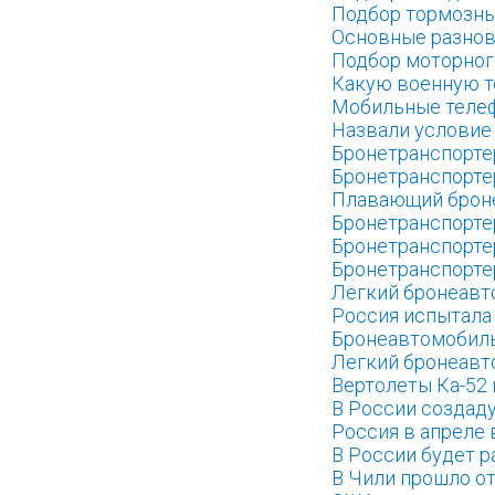
Подбор тормозны
Основные разнов
Подбор моторног
Какую военную т
Мобильные телеф
Назвали условие 
Бронетранспорте
Бронетранспортер
Плавающий броне
Бронетранспорте
Бронетранспортер
Бронетранспортер
Легкий бронеавт
Россия испытала 
Бронеавтомобиль
Легкий бронеавт
Вертолеты Ка-52
В России создад
Россия в апреле 
В России будет р
В Чили прошло от