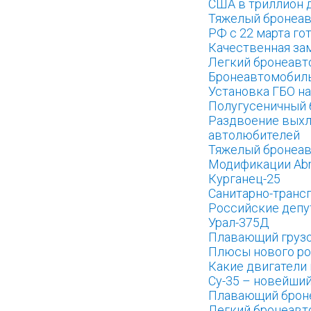
США в триллион д
Тяжелый бронеав
РФ с 22 марта го
Качественная зам
Легкий бронеавт
Бронеавтомобиль
Установка ГБО н
Полугусеничный 
Раздвоение выхл
автолюбителей
Тяжелый бронеав
Модификации Ab
Курганец-25
Санитарно-транс
Российские депу
Урал-375Д
Плавающий грузо
Плюсы нового ро
Какие двигатели
Су-35 – новейши
Плавающий брон
Легкий бронеавт