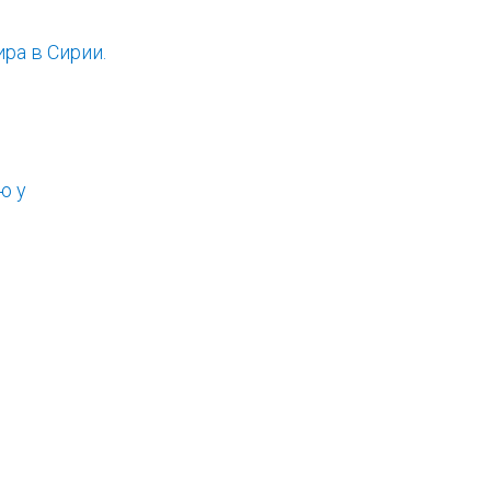
ра в Сирии.
ю у