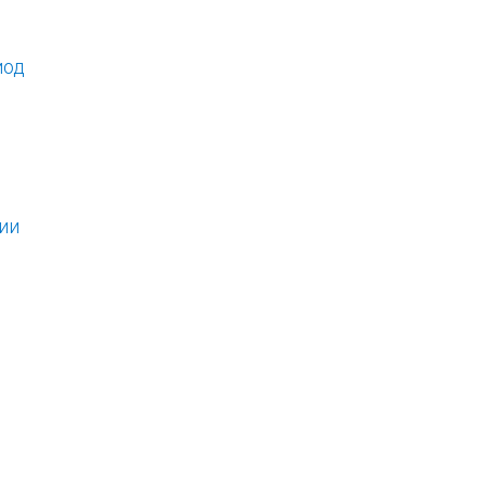
иод
ии