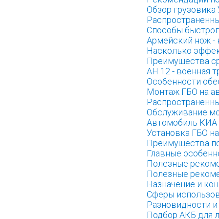
Обзор грузовика 
Распространенны
Способы быстрог
Армейский нож - 
Насколько эффек
Преимущества ср
АН 12 - военная 
Особенности обе
Монтаж ГБО на а
Распространенны
Обслуживание мо
Автомобиль КИА 
Установка ГБО н
Преимущества по
Главные особенн
Полезные рекоме
Полезные рекоме
Назначение и кон
Сферы использов
Разновидности и
Подбор АКБ для 